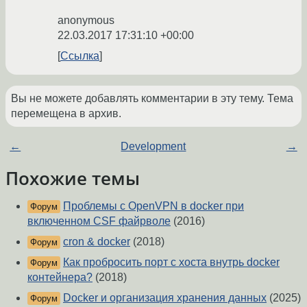
anonymous
22.03.2017 17:31:10 +00:00
Ссылка
Вы не можете добавлять комментарии в эту тему. Тема
перемещена в архив.
←
Development
→
Похожие темы
Проблемы с OpenVPN в docker при
Форум
включенном CSF файрволе
(2016)
cron & docker
(2018)
Форум
Как пробросить порт с хоста внутрь docker
Форум
контейнера?
(2018)
Docker и организация хранения данных
(2025)
Форум