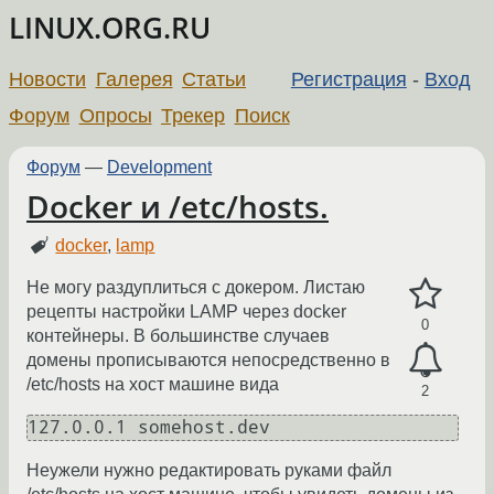
LINUX.ORG.RU
Новости
Галерея
Статьи
Регистрация
-
Вход
Форум
Опросы
Трекер
Поиск
Форум
—
Development
Docker и /etc/hosts.
docker
,
lamp
Не могу раздуплиться с докером. Листаю
рецепты настройки LAMP через docker
0
контейнеры. В большинстве случаев
домены прописываются непосредственно в
/etc/hosts на хост машине вида
2
Неужели нужно редактировать руками файл