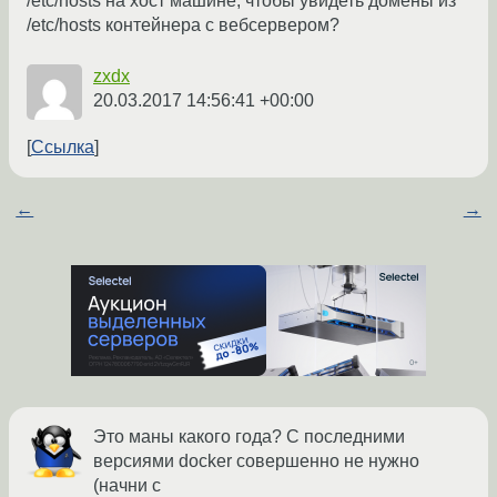
/etc/hosts на хост машине, чтобы увидеть домены из
/etc/hosts контейнера с вебсервером?
zxdx
20.03.2017 14:56:41 +00:00
Ссылка
←
→
Это маны какого года? С последними
версиями docker совершенно не нужно
(начни с