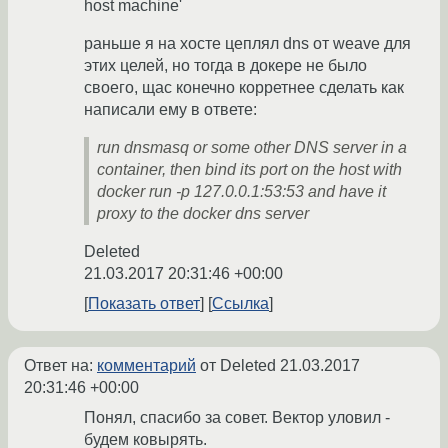
host machine'
раньше я на хосте цеплял dns от weave для
этих целей, но тогда в докере не было
своего, щас конечно корретнее сделать как
написали ему в ответе:
run dnsmasq or some other DNS server in a
container, then bind its port on the host with
docker run -p 127.0.0.1:53:53 and have it
proxy to the docker dns server
Deleted
21.03.2017 20:31:46 +00:00
Показать ответ
Ссылка
Ответ на:
комментарий
от Deleted
21.03.2017
20:31:46 +00:00
Понял, спасибо за совет. Вектор уловил -
будем ковырять.