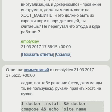
виртуализации, и докер-композ - провижин
инструмент, должны менять хостс на
ХОСТ_МАШИНЕ, и это должно быть из
каропки норм в порядке вещей, ты
считаешь? Не перепутал что откуда и куда
работает?
emptykiev
21.03.2017 17:56:15 +00:00
Показать ответы
Ссылка
Ответ на:
комментарий
от emptykiev
21.03.2017
17:56:15 +00:00
ладно, вот тебе режение (псевдокомманды
т.к. не пользуюсь), руками править хостс не
нужно:
$ docker install && docker-
compose && echo "site.name 