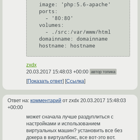
    image: 'php:5.6-apache'

    ports:

      - '80:80'

    volumes:

      - ./src:/var/www/html

    domainname: domainname

    hostname: hostname

zxdx
20.03.2017 15:48:03 +00:00
автор топика
Показать ответ
Ссылка
Ответ на:
комментарий
от zxdx
20.03.2017 15:48:03
+00:00
может сначала лучше раздуплиться с
настройками и использованием
виртуальных машин? установить все без
докера в виртуалбокс, все вот-это вот.