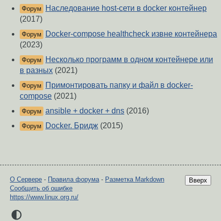
Наследование host-сети в docker контейнер
Форум
(2017)
Docker-compose healthcheck извне контейнера
Форум
(2023)
Несколько программ в одном контейнере или
Форум
в разных
(2021)
Примонтировать папку и файл в docker-
Форум
compose
(2021)
ansible + docker + dns
(2016)
Форум
Docker. Бридж
(2015)
Форум
О Сервере
-
Правила форума
-
Разметка Markdown
Вверх
Сообщить об ошибке
https://www.linux.org.ru/