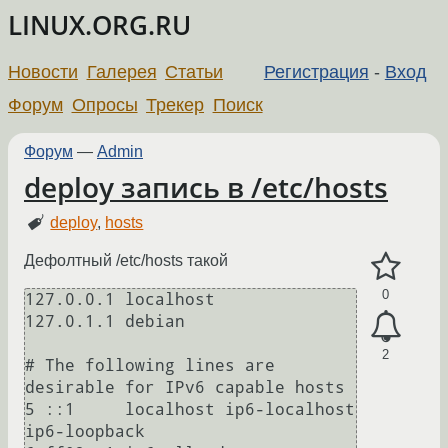
LINUX.ORG.RU
Новости
Галерея
Статьи
Регистрация
-
Вход
Форум
Опросы
Трекер
Поиск
Форум
—
Admin
deploy запись в /etc/hosts
deploy
,
hosts
Дефолтный /etc/hosts такой
0
127.0.0.1 localhost

127.0.1.1 debian

2
# The following lines are 
desirable for IPv6 capable hosts

5 ::1     localhost ip6-localhost 
ip6-loopback
