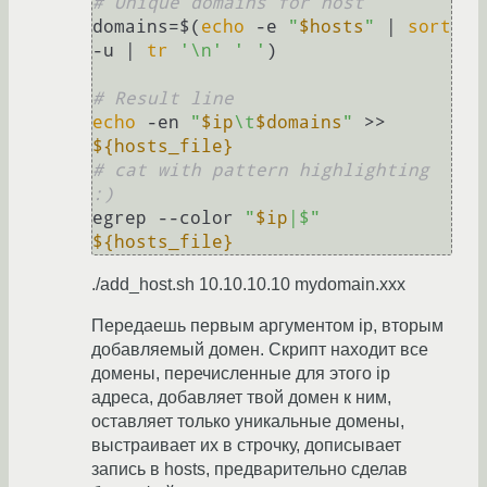
# Unique domains for host
domains=$(
echo
 -e 
"
$hosts
"
 | 
sort
-u | 
tr
'\n'
' '
)

# Result line
echo
 -en 
"
$ip
\t
$domains
"
 >> 
${hosts_file}
# cat with pattern highlighting 
:) 
egrep --color 
"
$ip
|$"
${hosts_file}
./add_host.sh 10.10.10.10 mydomain.xxx
Передаешь первым аргументом ip, вторым
добавляемый домен. Скрипт находит все
домены, перечисленные для этого ip
адреса, добавляет твой домен к ним,
оставляет только уникальные домены,
выстраивает их в строчку, дописывает
запись в hosts, предварительно сделав