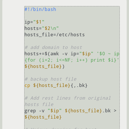
#!/bin/bash
ip=
"
$1
"
hosts=
"
$2
\n"
hosts_file=/etc/hosts

# add domain to host
hosts+=$(awk -v ip=
"
$ip
"
'$0 ~ ip 
{for (i=2; i<=NF; i++) print $i}'
${hosts_file}
)

# backup host file
cp
${hosts_file}
{,.bk}

# Add rest lines from original 
hosts file
grep -v 
"
$ip
"
${hosts_file}
.bk > 
${hosts_file}