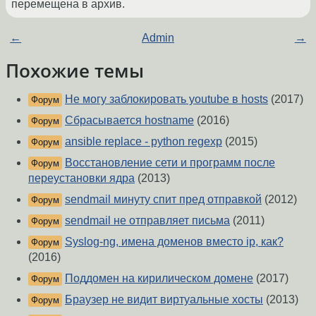
перемещена в архив.
←
Admin
→
Похожие темы
Не могу заблокировать youtube в hosts
(2017)
Форум
Сбрасывается hostname
(2016)
Форум
ansible replace - python regexp
(2015)
Форум
Восстановление сети и программ после
Форум
переустановки ядра
(2013)
sendmail минуту спит пред отправкой
(2012)
Форум
sendmail не отправляет письма
(2011)
Форум
Syslog-ng, имена доменов вместо ip, как?
Форум
(2016)
Поддомен на кирилическом домене
(2017)
Форум
Браузер не видит виртуальные хосты
(2013)
Форум