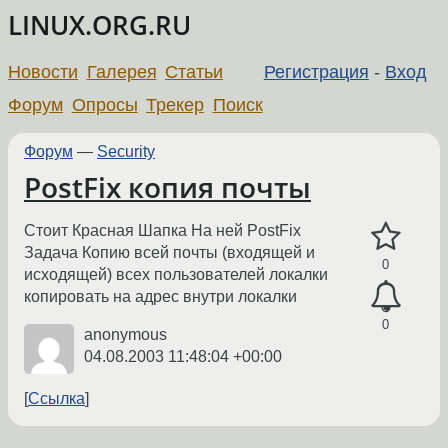
LINUX.ORG.RU
Новости
Галерея
Статьи
Регистрация
-
Вход
Форум
Опросы
Трекер
Поиск
Форум
—
Security
PostFix копия почты
Стоит Красная Шапка На ней PostFix
Задача Копию всей почты (входящей и
0
исходящей) всех пользователей локалки
копировать на адрес внутри локалки
0
anonymous
04.08.2003 11:48:04 +00:00
Ссылка