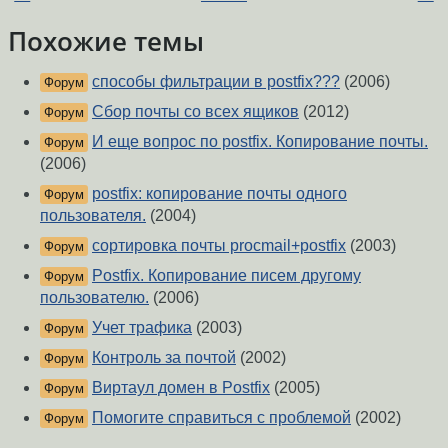
Похожие темы
способы фильтрации в postfix???
(2006)
Форум
Сбор почты со всех ящиков
(2012)
Форум
И еще вопрос по postfix. Копирование почты.
Форум
(2006)
postfix: копирование почты одного
Форум
пользователя.
(2004)
сортировка почты procmail+postfix
(2003)
Форум
Postfix. Копирование писем другому
Форум
пользователю.
(2006)
Учет трафика
(2003)
Форум
Контроль за почтой
(2002)
Форум
Виртаул домен в Postfix
(2005)
Форум
Помогите справиться с проблемой
(2002)
Форум