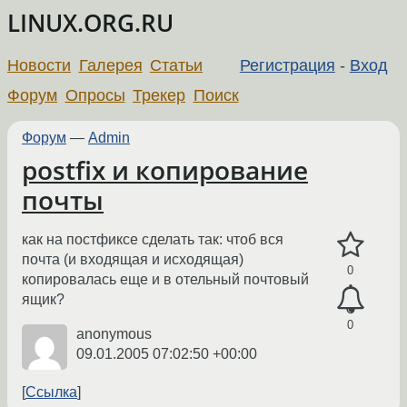
LINUX.ORG.RU
Новости
Галерея
Статьи
Регистрация
-
Вход
Форум
Опросы
Трекер
Поиск
Форум
—
Admin
postfix и копирование
почты
как на постфиксе сделать так: чтоб вся
почта (и входящая и исходящая)
0
копировалась еще и в отельный почтовый
ящик?
0
anonymous
09.01.2005 07:02:50 +00:00
Ссылка