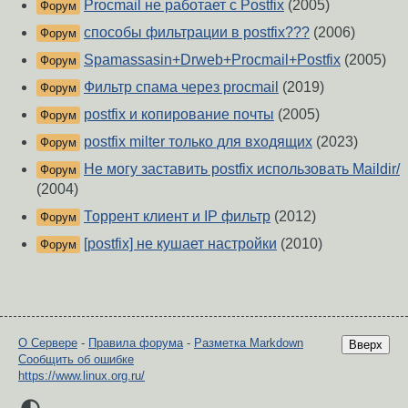
Procmail не работает с Postfix
(2005)
Форум
способы фильтрации в postfix???
(2006)
Форум
Spamassasin+Drweb+Procmail+Postfix
(2005)
Форум
Фильтр спама через procmail
(2019)
Форум
postfix и копирование почты
(2005)
Форум
postfix milter только для входящих
(2023)
Форум
Не могу заставить postfix использовать Maildir/
Форум
(2004)
Торрент клиент и IP фильтр
(2012)
Форум
[postfix] не кушает настройки
(2010)
Форум
О Сервере
-
Правила форума
-
Разметка Markdown
Вверх
Сообщить об ошибке
https://www.linux.org.ru/