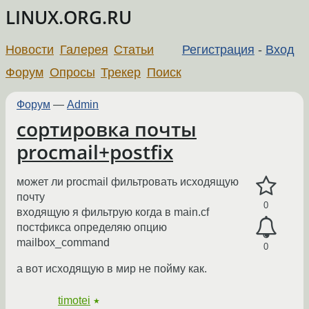
LINUX.ORG.RU
Новости
Галерея
Статьи
Регистрация
-
Вход
Форум
Опросы
Трекер
Поиск
Форум
—
Admin
сортировка почты
procmail+postfix
может ли procmail фильтровать исходящую
почту
0
входящую я фильтрую когда в main.cf
постфикса определяю опцию
mailbox_command
0
а вот исходящую в мир не пойму как.
timotei
★