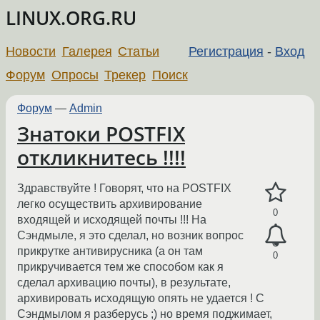
LINUX.ORG.RU
Новости
Галерея
Статьи
Регистрация
-
Вход
Форум
Опросы
Трекер
Поиск
Форум
—
Admin
Знатоки POSTFIX
откликнитесь !!!!
Здравствуйте ! Говорят, что на POSTFIX
легко осуществить архивирование
0
входящей и исходящей почты !!! На
Сэндмыле, я это сделал, но возник вопрос
прикрутке антивирусника (а он там
0
прикручивается тем же способом как я
сделал архивацию почты), в результате,
архивировать исходящую опять не удается ! С
Сэндмылом я разберусь ;) но время поджимает,