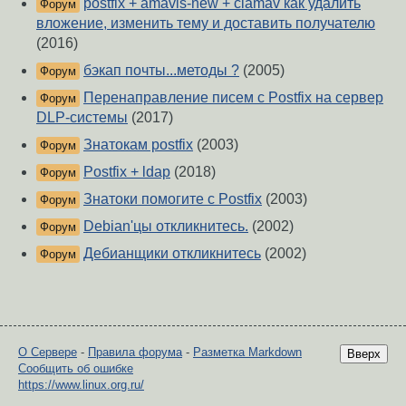
postfix + amavis-new + clamav как удалить
Форум
вложение, изменить тему и доставить получателю
(2016)
бэкап почты...методы ?
(2005)
Форум
Перенаправление писем с Postfix на сервер
Форум
DLP-системы
(2017)
Знатокам postfix
(2003)
Форум
Postfix + ldap
(2018)
Форум
Знатоки помогите с Postfix
(2003)
Форум
Debian'цы откликнитесь.
(2002)
Форум
Дебианщики откликнитесь
(2002)
Форум
О Сервере
-
Правила форума
-
Разметка Markdown
Вверх
Сообщить об ошибке
https://www.linux.org.ru/