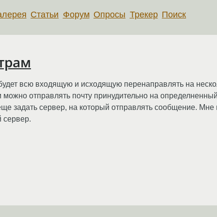
алерея
Статьи
Форум
Опросы
Трекер
Поиск
ьтрам
й будет всю входящую и исходящую перенаправлять на неско
м можно отправлять почту принудительно на определненный
ы еще задать сервер, на который отправлять сообщение. Мне 
 сервер.