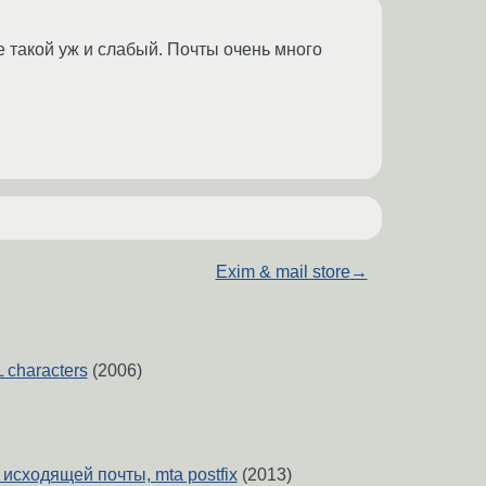
е такой уж и слабый. Почты очень много
Exim & mail store
→
 characters
(2006)
исходящей почты, mta postfix
(2013)