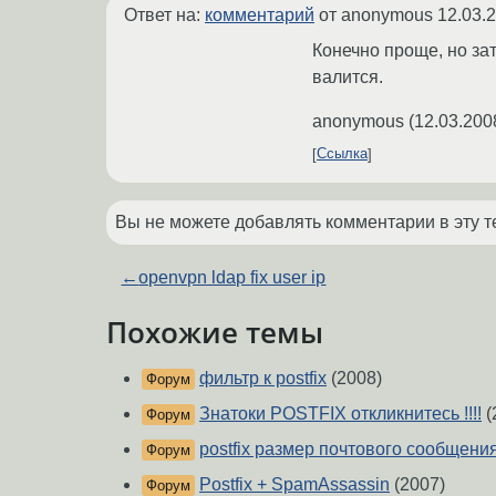
Ответ на:
комментарий
от anonymous
12.03.
Конечно проще, но зат
валится.
anonymous
(
12.03.200
Ссылка
Вы не можете добавлять комментарии в эту т
←
openvpn ldap fix user ip
Похожие темы
фильтр к postfix
(2008)
Форум
Знатоки POSTFIX откликнитесь !!!!
(
Форум
postfix размер почтового сообщени
Форум
Postfix + SpamAssassin
(2007)
Форум