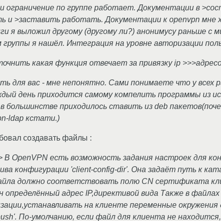
p и ограничение по группе работает. Документации в >сост
ь и >заставить работать. Документации к openvpn мне х
ги я выложил другому (другому ли?) анонимусу раньше с
м группы я нашёл. Интеграция на уровне авторизации пол
очнить какая функция отвечает за привязку ip >>>адресов
ть для вас - мне непонятно. Сами понимаете что у всех 
аждый день приходится самому компелить программы из ис
в большинстве приходилось ставить из deb пакетов(почем
n-ldap кстати.)
обовал создавать файлы :
 В OpenVPN есть возможность задания настроек для ко
ва конфигурации 'client-config-dir'. Она задаёт путь к 
файла должно соответствовать полю CN сертификата кл
 определённый адрес IP,директивой вида Также в файла
ации,устанавливать на клиенте переменные окружения д
 'push'. По-умолчанию, если файл для клиента не находитс