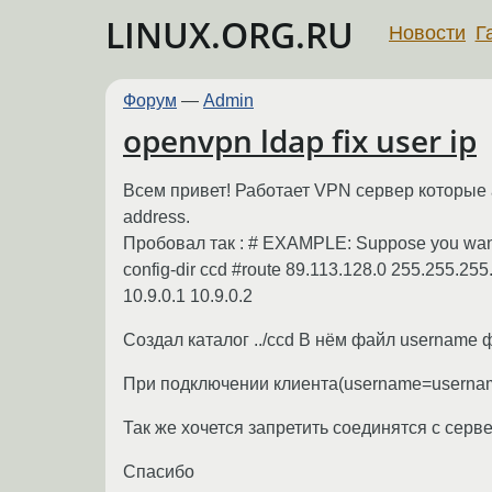
LINUX.ORG.RU
Новости
Г
Форум
—
Admin
openvpn ldap fix user ip
Всем привет! Работает VPN сервер которые а
address.
Пробовал так : # EXAMPLE: Suppose you want to 
config-dir ccd #route 89.113.128.0 255.255.255
10.9.0.1 10.9.0.2
Создал каталог ../ccd В нём файл username ф ф
При подключении клиента(username=usernam
Так же хочется запретить соединятся с серве
Спасибо