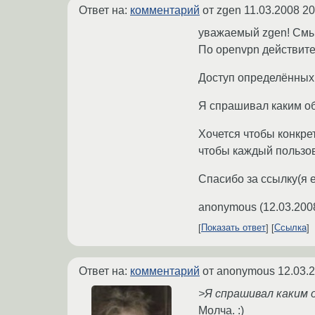
Ответ на:
комментарий
от zgen
11.03.2008 20
уважаемый zgen! Смы
По openvpn действите
Доступ определённых 
Я спрашивал каким об
Хочется чтобы конкре
чтобы каждый пользова
Спасибо за ссылку(я е
anonymous
(
12.03.200
Показать ответ
Ссылка
Ответ на:
комментарий
от anonymous
12.03.
>Я спрашивал каким о
Молча. :)