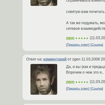
Ограничивать клиентов
советую вам почитат
А так же подумать, мо
сетевое взаимодейств
zgen
(
11.03.2
★★★★★
Показать ответ
Ссылка
Ответ на:
комментарий
от zgen
11.03.2008 20
Да, и вы (как и пред
Впрочем о чем это я..
zgen
(
11.03.2
★★★★★
Показать ответ
Ссылка