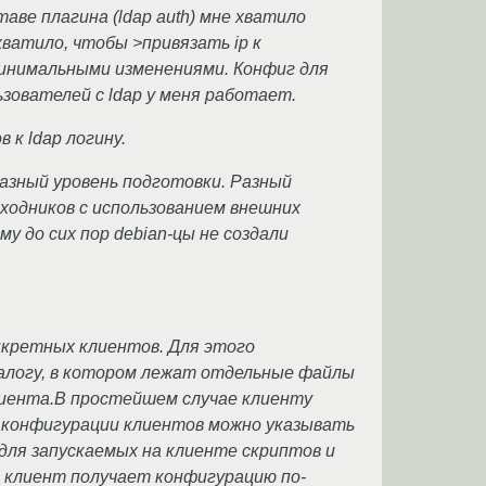
аве плагина (ldap auth) мне хватило
ватило, чтобы >привязать ip к
 минимальными изменениями. Конфиг для
ьзователей с ldap у меня работает.
 к ldap логину.
разный уровень подготовки. Разный
ходников с использованием внешних
у до сих пор debian-цы не создали
нкретных клиентов. Для этого
каталогу, в котором лежат отдельные файлы
иента.В простейшем случае клиенту
х конфигурации клиентов можно указывать
ля запускаемых на клиенте скриптов и
я, клиент получает конфигурацию по-