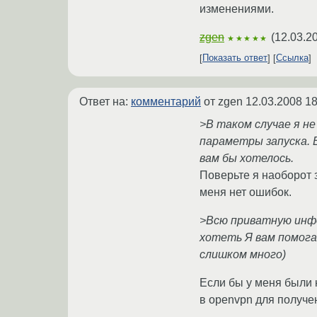
изменениями.
zgen
(
12.03.2
★★★★★
Показать ответ
Ссылка
Ответ на:
комментарий
от zgen
12.03.2008 18
>В таком случае я не
параметры запуска. Е
вам бы хотелось.
Поверьте я наоборот 
меня нет ошибок.
>Всю приватную инфо
хотеть Я вам помога
слишком много)
Если бы у меня были 
в openvpn для получе