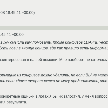
008 18:45:41 +00:00
)
:45:41 +00:00
 вижу смысла вам помогать. Кроме конфигов LDAP'а, >ест
сть логи в >конце концов, где как правило есть информа
заинтересован в вашей помощи. Мне наоборот не хотелось 
рмацию из конфигов можно удалить, но если ВЫ не >хот
ть если >даже теоретически не могу предположить, что у
конкретные ошибки в логах я бы их запостил, у меня вопр
ния результата.