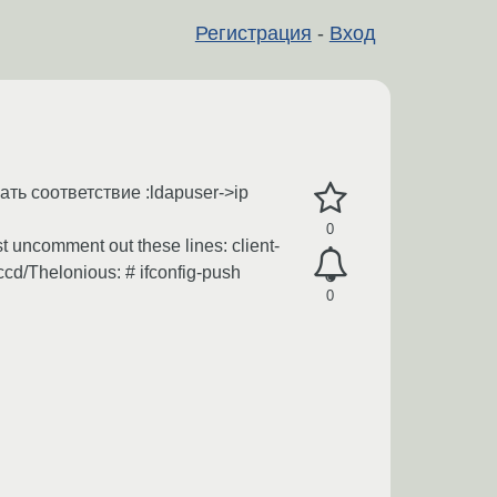
Регистрация
-
Вход
ь соответствие :ldapuser->ip
0
 uncomment out these lines: client-
ccd/Thelonious: # ifconfig-push
0