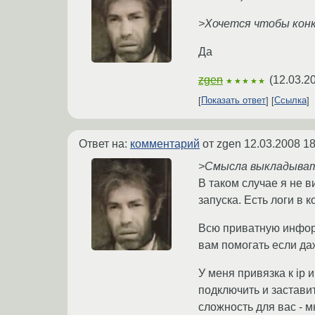
>Хочется чтобы конк
Да
zgen
(
12.03.2
★★★★★
Показать ответ
Ссылка
Ответ на:
комментарий
от zgen
12.03.2008 18
>Смысла выкладывать
В таком случае я не 
запуска. Есть логи в 
Всю приватную информ
вам помогать если даж
У меня привязка к ip 
подключить и заставит
сложность для вас - 