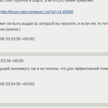
 стоит группой в ldap'е, а не отсутствием привязки.
ь
http://forum.ixbt.com/topic.cgi?id=14:40906
жет ли быть выдан ip, который вы просите, и если нет, то п
ие разное.)
008 20:53:38 +00:00
)
:53:38 +00:00
ыдущий анонимус) так и не поняли, что для эффективной по
008 20:54:56 +00:00
)