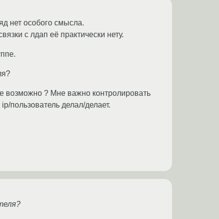
д нет особого смысла.
язки с лдап её практически нету.
ппе.
ля?
ще возможно ? Мне важно контролировать
 ip/пользователь делал/делает.
ателя?