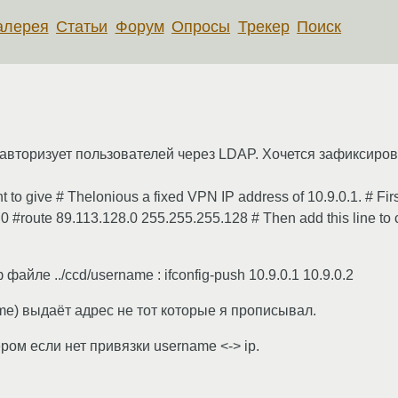
алерея
Статьи
Форум
Опросы
Трекер
Поиск
вторизует пользователей через LDAP. Хочется зафиксироват
give # Thelonious a fixed VPN IP address of 10.9.0.1. # First
.0 #route 89.113.128.0 255.255.255.128 # Then add this line to 
айле ../ccd/username : ifconfig-push 10.9.0.1 10.9.0.2
e) выдаёт адрес не тот которые я прописывал.
ром если нет привязки username <-> ip.