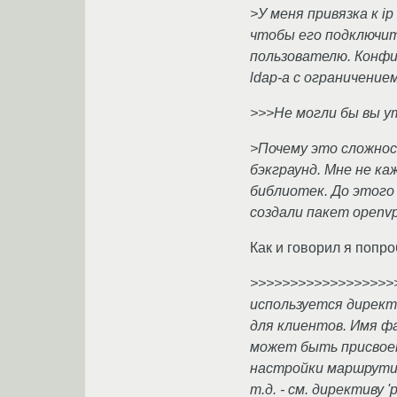
>У меня привязка к i
чтобы его подключит
пользователю. Конфи
ldap-a с ограничение
>>>Не могли бы вы ут
>Почему это сложнос
бэкграунд. Мне не к
библиотек. До этого 
создали пакет openvp
Как и говорил я попр
>>>>>>>>>>>>>>>>>>>
используется директи
для клиентов. Имя 
может быть присвоен
настройки маршрутиз
т.д. - см. директиву