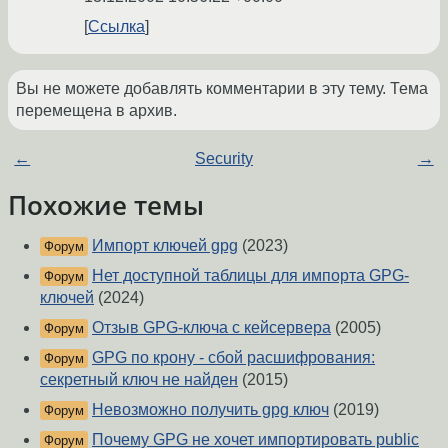
Ссылка
Вы не можете добавлять комментарии в эту тему. Тема
перемещена в архив.
←
Security
→
Похожие темы
Импорт ключей gpg
(2023)
Форум
Нет доступной таблицы для импорта GPG-
Форум
ключей
(2024)
Отзыв GPG-ключа с кейсервера
(2005)
Форум
GPG по крону - сбой расшифрования:
Форум
секретный ключ не найден
(2015)
Невозможно получить gpg ключ
(2019)
Форум
Почему GPG не хочет импортировать public
Форум