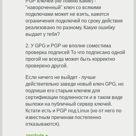
PGP ключей (не помню какие) -
"навороченный" ключ со всякими
подключами может не взять, кажется
ограничения подключей по сроку действия
реализовано по разному. Какую ошибку
выдает у тебя?
2. У GPG и PGP не вполне соместима
проверка подписей То что подписано одной
прогой не всегда может быть корректно
проверено другой.
Если ничего не выйдет - лучше
действительно заведи новый ключ GPG, но
подпиши его старым ключем для
сертификации подлинности и в таком виде
выложи на публичный сервер ключей.
Кстати есть и PGP под Linux (но от него по
известным причинам постепенно
отказываются).
zerobyte
★