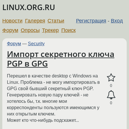
LINUX.ORG.RU
Новости
Галерея
Статьи
Регистрация
-
Вход
Форум
Опросы
Трекер
Поиск
Форум
—
Security
Импорт секретного ключа
PGP в GPG
Перешел в качестве desktop с Windows на
Linux. Проблема - не могу импортировать в
0
GPG свой бывший секретный ключ PGP.
Генерировать новую пару ключей - не
хотелось бы, т.к. многие мои
0
корреспонденты пользуются имеющимся у
них открытым ключем.
Может кто что-нибудь подскажет...