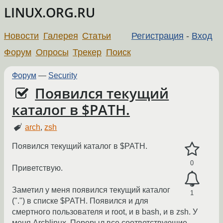
LINUX.ORG.RU
Новости
Галерея
Статьи
Регистрация
-
Вход
Форум
Опросы
Трекер
Поиск
Форум
—
Security
Появился текущий
каталог в $PATH.
arch
,
zsh
Появился текущий каталог в $PATH.
0
Приветствую.
Заметил у меня появился текущий каталог
1
(".") в списке $PATH. Появился и для
смертного пользователя и root, и в bash, и в zsh. У
меня Archlinux. Перерыл все соответствующие