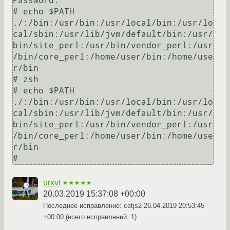
Password:

# echo $PATH

./:/bin:/usr/bin:/usr/local/bin:/usr/lo
cal/sbin:/usr/lib/jvm/default/bin:/usr/
bin/site_perl:/usr/bin/vendor_perl:/usr
/bin/core_perl:/home/user/bin:/home/use
r/bin

# zsh

# echo $PATH

./:/bin:/usr/bin:/usr/local/bin:/usr/lo
cal/sbin:/usr/lib/jvm/default/bin:/usr/
bin/site_perl:/usr/bin/vendor_perl:/usr
/bin/core_perl:/home/user/bin:/home/use
r/bin

urxvt
★★★★★
20.03.2019 15:37:08 +00:00
Последнее исправление: cetjs2
26.04.2019 20:53:45
+00:00
(всего исправлений: 1)