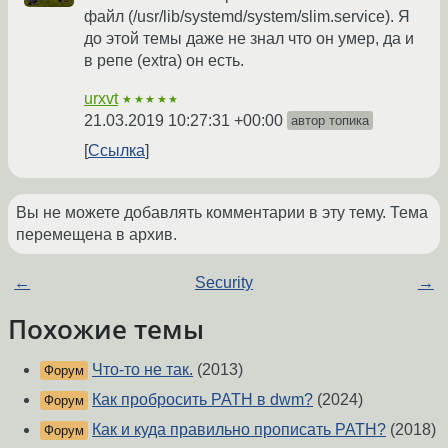
файл (/usr/lib/systemd/system/slim.service). Я
до этой темы даже не знал что он умер, да и
в репе (extra) он есть.
urxvt
★★★★★
21.03.2019 10:27:31 +00:00
автор топика
Ссылка
Вы не можете добавлять комментарии в эту тему. Тема
перемещена в архив.
←
Security
→
Похожие темы
Что-то не так.
(2013)
Форум
Как пробросить PATH в dwm?
(2024)
Форум
Как и куда правильно прописать PATH?
(2018)
Форум