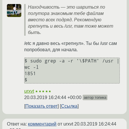
Находчивость — это шариться по
полутора знакомым тебе файлам
вместо всех подряд. Рекомендую
грепнуть и весь /usr, там тоже может
быть.
/etc я давно весь «грепнул». Ты бы /usr сам
попробовал, для начала.
$ sudo grep -a -r '\$PATH' /usr | 
wc -l

1851

urxvt
★★★★★
20.03.2019 16:24:44 +00:00
автор топика
Показать ответ
Ссылка
Ответ на:
комментарий
от urxvt
20.03.2019 16:24:44