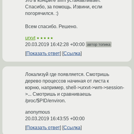
это в конфиге slim устанавливает.
Спасибо, за помощь. Извини, если
погорячился. :)
Всем спасибо. Решено.
urxvt
★★★★★
20.03.2019 16:42:28 +00:00
автор топика
Показать ответ
Ссылка
Локализуй где появляется. Смотришь
дерево процессов начиная от листа к
корню, например, shell->urxvt->wm->session-
>... Смотришь и сравниваешь
/proc/$PID/environ.
anonymous
20.03.2019 16:43:55 +00:00
Показать ответ
Ссылка