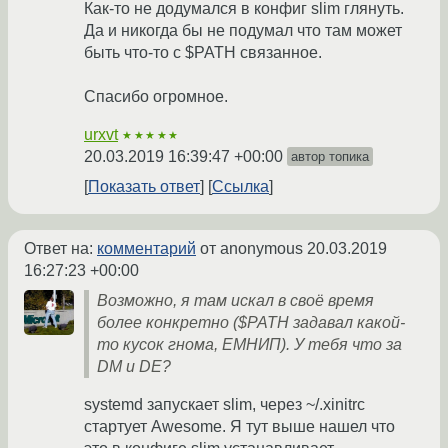
Как-то не додумался в конфиг slim глянуть.
Да и никогда бы не подумал что там может
быть что-то с $PATH связанное.
Спасибо огромное.
urxvt
★★★★★
20.03.2019 16:39:47 +00:00
автор топика
Показать ответ
Ссылка
Ответ на:
комментарий
от anonymous
20.03.2019
16:27:23 +00:00
Возможно, я там искал в своё время
более конкретно ($PATH задавал какой-
то кусок гнома, ЕМНИП). У тебя что за
DM и DE?
systemd запускает slim, через ~/.xinitrc
стартует Awesome. Я тут выше нашел что