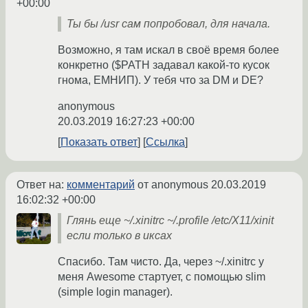
+00:00
Ты бы /usr сам попробовал, для начала.
Возможно, я там искал в своё время более
конкретно ($PATH задавал какой-то кусок
гнома, ЕМНИП). У тебя что за DM и DE?
anonymous
20.03.2019 16:27:23 +00:00
Показать ответ
Ссылка
Ответ на:
комментарий
от anonymous
20.03.2019
16:02:32 +00:00
Глянь еще ~/.xinitrc ~/.profile /etc/X11/xinit
если только в иксах
Спасибо. Там чисто. Да, через ~/.xinitrc у
меня Awesome стартует, с помощью slim
(simple login manager).