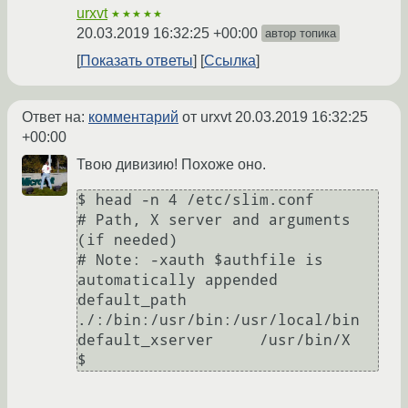
urxvt
★★★★★
20.03.2019 16:32:25 +00:00
автор топика
Показать ответы
Ссылка
Ответ на:
комментарий
от urxvt
20.03.2019 16:32:25
+00:00
Твою дивизию! Похоже оно.
$ head -n 4 /etc/slim.conf 

# Path, X server and arguments 
(if needed)

# Note: -xauth $authfile is 
automatically appended

default_path        
./:/bin:/usr/bin:/usr/local/bin

default_xserver     /usr/bin/X
