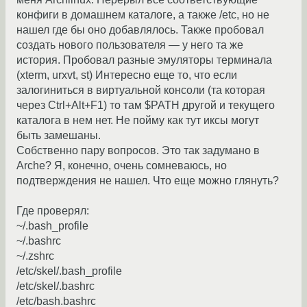
конфиги в домашнем каталоге, а также /etc, но не
нашел где бы оно добавлялось. Также пробовал
создать нового пользователя — у него та же
история. Пробовал разные эмуляторы терминала
(xterm, urxvt, st) Интересно еще то, что если
залогиниться в виртуальной консоли (та которая
через Ctrl+Alt+F1) то там $PATH другой и текущего
каталога в нем нет. Не пойму как тут иксы могут
быть замешаны.
Собственно пару вопросов. Это так задумано в
Arche? Я, конечно, очень сомневаюсь, но
подтверждения не нашел. Что еще можно глянуть?
Где проверял:
~/.bash_profile
~/.bashrc
~/.zshrc
/etc/skel/.bash_profile
/etc/skel/.bashrc
/etc/bash.bashrc