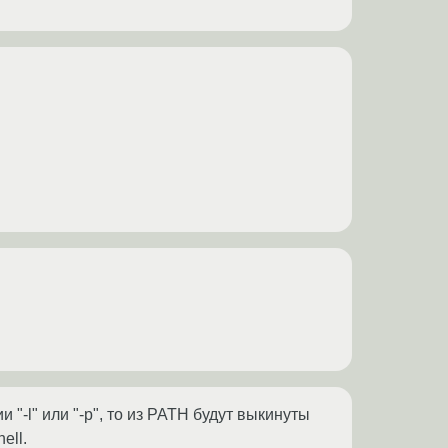
"-l" или "-p", то из PATH будут выкинуты
ell.