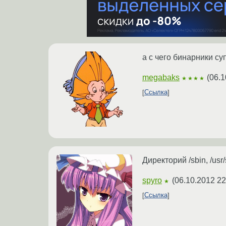
а с чего бинарники с
megabaks
(
06.1
★★★★
Ссылка
Директорий /sbin, /us
spyro
(
06.10.2012 22
★
Ссылка