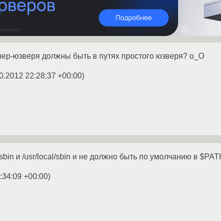
упер-юзверя должны быть в путях простого юзверя? о_О
0.2012 22:28:37 +00:00
)
r/sbin и /usr/local/sbin и не должно быть по умолчанию в $P
:34:09 +00:00
)