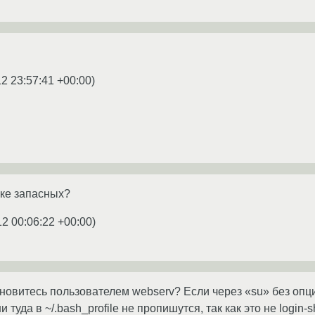
12 23:57:41 +00:00
)
йке запасных?
12 00:06:22 +00:00
)
овитесь пользователем webserv? Если через «su» без опции 
ни туда в ~/.bash_profile не пропишутся, так как это не login-sh