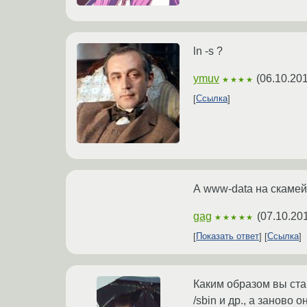
ln -s ?
ymuv
(
06.10.20
★★★★
Ссылка
А www-data на скаме
gag
(
07.10.20
★★★★★
Показать ответ
Ссылка
Каким образом вы стан
/sbin и др., а заново о