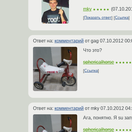
mky
(
07.10.20
★★★★★
Показать ответ
Ссылка
Ответ на:
комментарий
от gag
07.10.2012 00:
Что это?
sphericalhorse
★★★★
Ссылка
Ответ на:
комментарий
от mky
07.10.2012 04
Ага, понятно. Я su за
sphericalhorse
★★★★