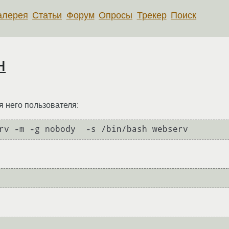
алерея
Статьи
Форум
Опросы
Трекер
Поиск
H
я него пользователя:
rv -m -g nobody  -s /bin/bash webserv