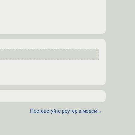
Постоветуйте роутер и модем
→