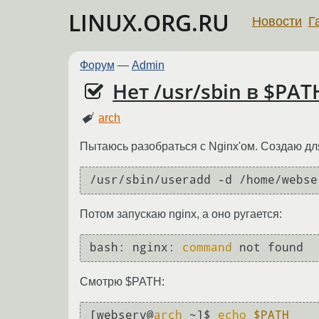
LINUX.ORG.RU
Новости
Г
Форум
—
Admin
Нет /usr/sbin в $PAT
arch
Пытаюсь разобраться с Nginx'ом. Создаю дл
/usr/sbin/useradd -d /home/webse
Потом запускаю nginx, а оно ругается:
bash: nginx: 
command
 not found
Смотрю $PATH:
[webserv@
arch
 ~]$ 
echo
$PATH