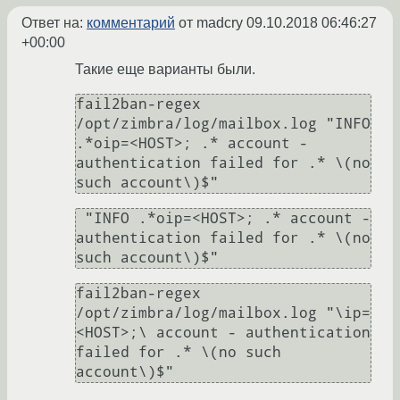
Ответ на:
комментарий
от madcry
09.10.2018 06:46:27
+00:00
Такие еще варианты были.
fail2ban-regex 
/opt/zimbra/log/mailbox.log "INFO 
.*oip=<HOST>; .* account - 
authentication failed for .* \(no 
 "INFO .*oip=<HOST>; .* account - 
authentication failed for .* \(no 
fail2ban-regex 
/opt/zimbra/log/mailbox.log "\ip=
<HOST>;\ account - authentication 
failed for .* \(no such 