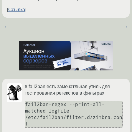
Ссылка
←
→
в fail2ban есть замечатльная утиль для
тестирования регекспов в фильтрах
fail2ban-regex --print-all-
matched logfile 
/etc/fail2ban/filter.d/zimbra.con
f