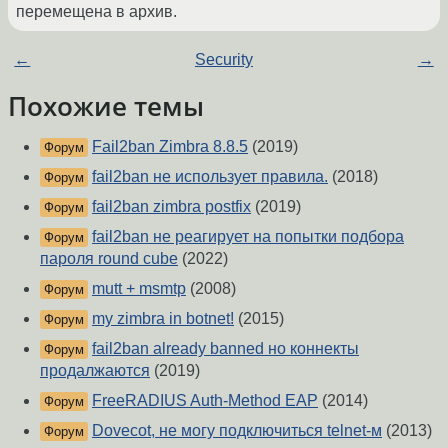
перемещена в архив.
←
Security
→
Похожие темы
Fail2ban Zimbra 8.8.5
(2019)
Форум
fail2ban не использует правила.
(2018)
Форум
fail2ban zimbra postfix
(2019)
Форум
fail2ban не реагирует на попытки подбора
Форум
пароля round cube
(2022)
mutt + msmtp
(2008)
Форум
my zimbra in botnet!
(2015)
Форум
fail2ban already banned но коннекты
Форум
продалжаются
(2019)
FreeRADIUS Auth-Method EAP
(2014)
Форум
Dovecot, не могу подключиться telnet-м
(2013)
Форум