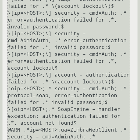
failed for .* \(account lockout\)$

\[ip=<HOST>;\] security – cmd=Auth; .* 
error=authentication failed for .*, 
invalid password;$

\[ip=<HOST>;\] security – 
cmd=AdminAuth; .* error=authentication 
failed for .*, invalid password;$

\[ip=<HOST>;\] security – cmd=Auth; .* 
error=authentication failed for .*, 
account lockout$

\[ip=<HOST>;\] account – authentication 
failed for .* \(account lockout\)$

;oip=<HOST>;.* security – cmd=Auth; .* 
protocol=soap; error=authentication 
failed for .* invalid password;$

\[oip=<HOST>;.* SoapEngine – handler 
exception: authentication failed for 
.*, account not found$

WARN .*ip=<HOST>;ua=ZimbraWebClient .* 
security – cmd=AdminAuth; .* 