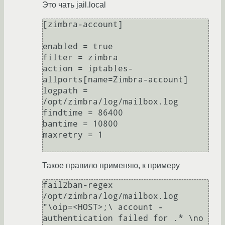
Это чать jail.local
[zimbra-account]

enabled = true

filter = zimbra

action = iptables-
allports[name=Zimbra-account]

logpath = 
/opt/zimbra/log/mailbox.log

findtime = 86400

bantime = 10800

maxretry = 1

Такое правило применяю, к примеру
fail2ban-regex 
/opt/zimbra/log/mailbox.log 
"\oip=<HOST>;\ account - 
authentication failed for .* \no 