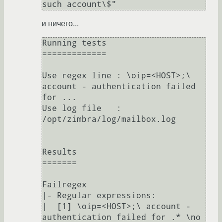
и ничего...
Running tests

=============

Use regex line : \oip=<HOST>;\ 
account - authentication failed 
for ...

Use log file   : 
/opt/zimbra/log/mailbox.log

Results

=======

Failregex

|- Regular expressions:

|  [1] \oip=<HOST>;\ account - 
authentication failed for .* \no 