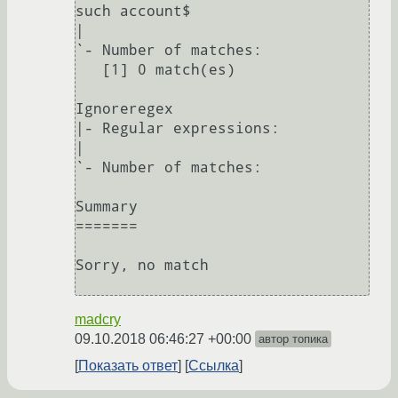
such account$

|

`- Number of matches:

   [1] 0 match(es)

Ignoreregex

|- Regular expressions:

|

`- Number of matches:

Summary

=======

Sorry, no match

madcry
09.10.2018 06:46:27 +00:00
автор топика
Показать ответ
Ссылка