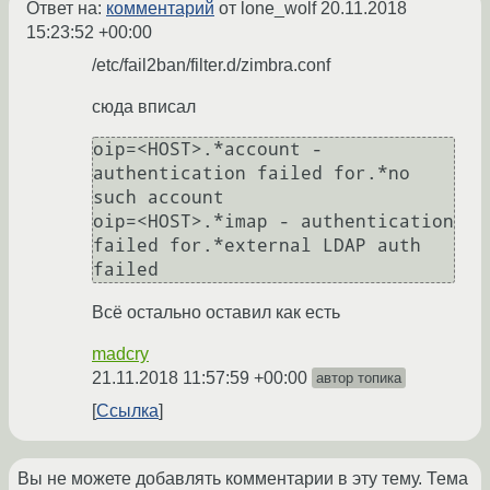
Ответ на:
комментарий
от lone_wolf
20.11.2018
15:23:52 +00:00
/etc/fail2ban/filter.d/zimbra.conf
сюда вписал
oip=<HOST>.*account - 
authentication failed for.*no 
such account

oip=<HOST>.*imap - authentication 
failed for.*external LDAP auth 
Всё остально оставил как есть
madcry
21.11.2018 11:57:59 +00:00
автор топика
Ссылка
Вы не можете добавлять комментарии в эту тему. Тема