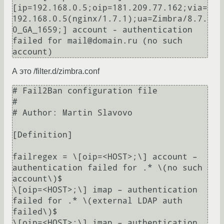
[ip=192.168.0.5;oip=181.209.77.162;via=
192.168.0.5(nginx/1.7.1);ua=Zimbra/8.7.
0_GA_1659;] account - authentication 
failed for mail@domain.ru (no such 
А это /filter.d/zimbra.conf
# Fail2Ban configuration file

#

# Author: Martin Slavovo

[Definition]

failregex = \[oip=<HOST>;\] account – 
authentication failed for .* \(no such 
account\)$

\[oip=<HOST>;\] imap – authentication 
failed for .* \(external LDAP auth 
failed\)$

\[oip=<HOST>;\] imap – authentication 