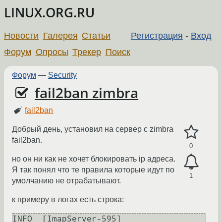
LINUX.ORG.RU
Новости
Галерея
Статьи
Регистрация
-
Вход
Форум
Опросы
Трекер
Поиск
Форум
—
Security
fail2ban zimbra
fail2ban
Добрый день, установил на сервер c zimbra
fail2ban.
0
но он ни как не хочет блокировать ip адреса.
Я так понял что те правила которые идут по
1
умолчанию не отрабатывают.
к примеру в логах есть строка:
INFO  [ImapServer-595] 