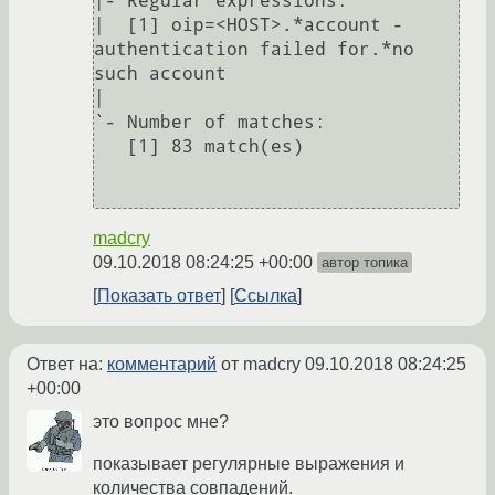
|- Regular expressions:

|  [1] oip=<HOST>.*account - 
authentication failed for.*no 
such account

|

`- Number of matches:

   [1] 83 match(es)

madcry
09.10.2018 08:24:25 +00:00
автор топика
Показать ответ
Ссылка
Ответ на:
комментарий
от madcry
09.10.2018 08:24:25
+00:00
это вопрос мне?
показывает регулярные выражения и
количества совпадений.