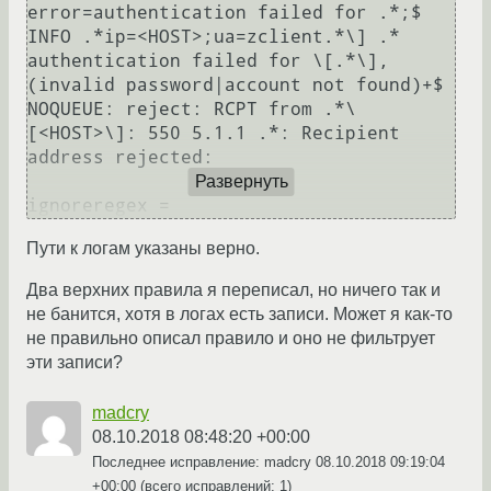
error=authentication failed for .*;$

INFO .*ip=<HOST>;ua=zclient.*\] .* 
authentication failed for \[.*\], 
(invalid password|account not found)+$

NOQUEUE: reject: RCPT from .*\
[<HOST>\]: 550 5.1.1 .*: Recipient 
address rejected:

Развернуть
Пути к логам указаны верно.
Два верхних правила я переписал, но ничего так и
не банится, хотя в логах есть записи. Может я как-то
не правильно описал правило и оно не фильтрует
эти записи?
madcry
08.10.2018 08:48:20 +00:00
Последнее исправление: madcry
08.10.2018 09:19:04
+00:00
(всего исправлений: 1)