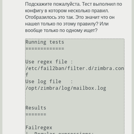
Подскажите пожалуйста. Тест выполнил по
конфигу в котором несколько правил.
Отобразилось это так. Это значит что он
нашел только по этому правилу? Или
вообще только по одному ищет?
Running tests

=============

Use regex file : 
/etc/fail2ban/filter.d/zimbra.con
f

Use log file   : 
/opt/zimbra/log/mailbox.log

Results

=======

Failregex
