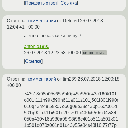
Показать ответ
Ссылка
Ответ на:
комментарий
от Deleted
26.07.2018
12:04:41 +00:00
а, что я по казахски пишу ?
antonio1990
26.07.2018 12:23:53 +00:00
автор топика
Ссылка
Ответ на:
комментарий
от tim239
26.07.2018 12:00:18
+00:00
z43s18r98o05v65n940g45b550u43p160k101
o001t111n99k590h611a011z101j501l801l990r
010q43m48i58k07o66g08b38c430p160f001d
501q901r411x501q201z01h430y650m94w84f
050q430y16u980a98r98i98c401o511a501x01
1b501d070z001n01u43y55e84s43i16i77t77p