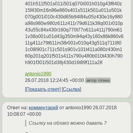
401h511f501s011i501q070i001h010g43f840z
15f430m16n86e860s401s511k501u011o501k
070g001i010c430d65b94l84u05z430e16y980
a98s980w980z611z411r79d611k38q001r010p
43u55c84x430r160q770t77n611u411j790m61
1v38o001u01d43g350m94q43y160x86k860v6
11g411z79t611m38r001v010q43g511q711l80
1c08l901c711c501s901v101t411a080z430m1
60p201q201f501s411s790u480b010t430h790
h901f301i501d38j430d16t89f111a28
antonio1990
26.07.2018 12:24:45 +00:00
автор топика
Показать ответ
Ссылка
Ответ на:
комментарий
от antonio1990
26.07.2018
10:08:07 +00:00
Ссылку на облако можно давать ?