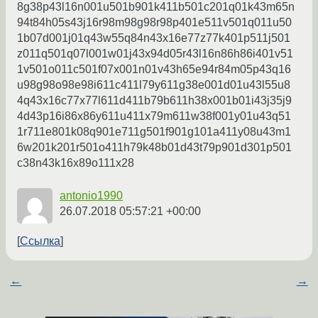
8g38p43l16n001u501b901k411b501c201q01k43m65n
94t84h05s43j16r98m98g98r98p401e511v501q011u50
1b07d001j01q43w55q84n43x16e77z77k401p511j501
z011q501q07l001w01j43x94d05r43l16n86h86i401v51
1v501o011c501f07x001n01v43h65e94r84m05p43q16
u98g98o98e98i611c411l79y611g38e001d01u43l55u8
4q43x16c77x77l611d411b79b611h38x001b01i43j35j9
4d43p16i86x86y611u411x79m611w38f001y01u43q51
1r711e801k08q901e711g501f901g101a411y08u43m1
6w201k201r501o411h79k48b01d43t79p901d301p501
c38n43k16x89o111x28
antonio1990
26.07.2018 05:57:21 +00:00
Ссылка
←
→