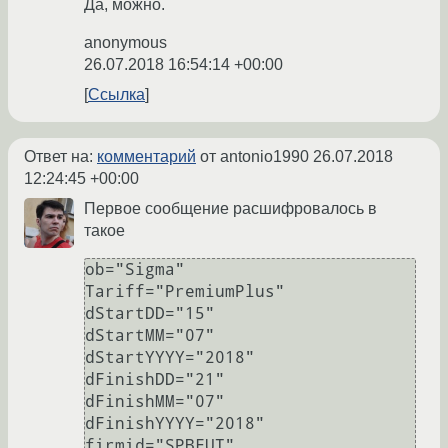
Да, можно.
anonymous
26.07.2018 16:54:14 +00:00
Ссылка
Ответ на:
комментарий
от antonio1990
26.07.2018
12:24:45 +00:00
Первое сообщение расшифровалось в
такое
ob="Sigma"

Tariff="PremiumPlus"

dStartDD="15"

dStartMM="07"

dStartYYYY="2018"

dFinishDD="21"

dFinishMM="07"

dFinishYYYY="2018"

firmid="SPBFUT"
