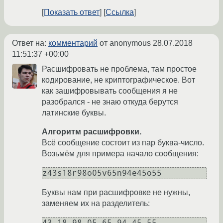
Показать ответ
Ссылка
Ответ на:
комментарий
от anonymous
28.07.2018
11:51:37 +00:00
Расшифровать не проблема, там простое
кодирование, не криптографическое. Вот
как зашифровывать сообщения я не
разобрался - не знаю откуда берутся
латинские буквы.
Алгоритм расшифровки.
Всё сообщение состоит из пар буква-число.
Возьмём для примера начало сообщения:
z43s18r98o05v65n94e45o55
Буквы нам при расшифровке не нужны,
заменяем их на разделитель:
43,18,98,05,65,94,45,55