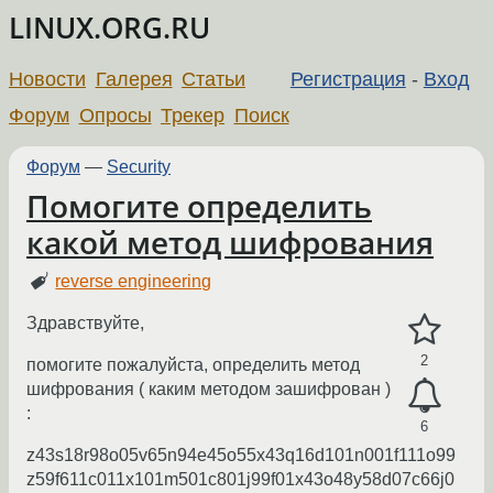
LINUX.ORG.RU
Новости
Галерея
Статьи
Регистрация
-
Вход
Форум
Опросы
Трекер
Поиск
Форум
—
Security
Помогите определить
какой метод шифрования
reverse engineering
Здравствуйте,
2
помогите пожалуйста, определить метод
шифрования ( каким методом зашифрован )
:
6
z43s18r98o05v65n94e45o55x43q16d101n001f111o99
z59f611c011x101m501c801j99f01x43o48y58d07c66j0