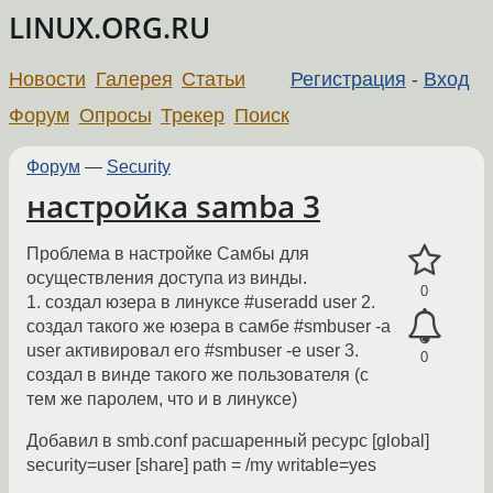
LINUX.ORG.RU
Новости
Галерея
Статьи
Регистрация
-
Вход
Форум
Опросы
Трекер
Поиск
Форум
—
Security
настройка samba 3
Проблема в настройке Самбы для
осуществления доступа из винды.
0
1. создал юзера в линуксе #useradd user 2.
создал такого же юзера в самбе #smbuser -a
user активировал его #smbuser -e user 3.
0
создал в винде такого же пользователя (с
тем же паролем, что и в линуксе)
Добавил в smb.conf расшаренный ресурс [global]
security=user [share] path = /my writable=yes