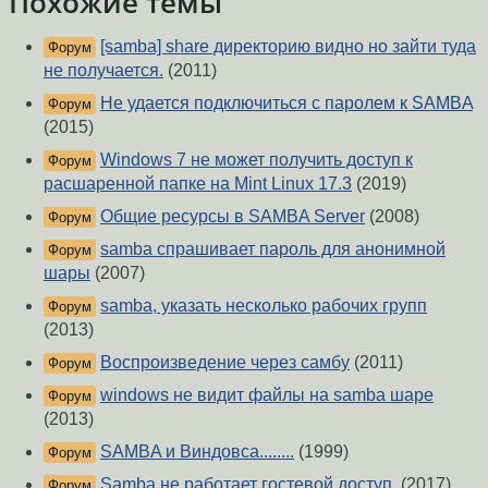
Похожие темы
[samba] share директорию видно но зайти туда
Форум
не получается.
(2011)
Не удается подключиться с паролем к SAMBA
Форум
(2015)
Windows 7 не может получить доступ к
Форум
расшаренной папке на Mint Linux 17.3
(2019)
Общие ресурсы в SAMBA Server
(2008)
Форум
samba спрашивает пароль для анонимной
Форум
шары
(2007)
samba, указать несколько рабочих групп
Форум
(2013)
Воспроизведение через самбу
(2011)
Форум
windows не видит файлы на samba шаре
Форум
(2013)
SAMBA и Виндовса........
(1999)
Форум
Samba не работает гостевой доступ.
(2017)
Форум