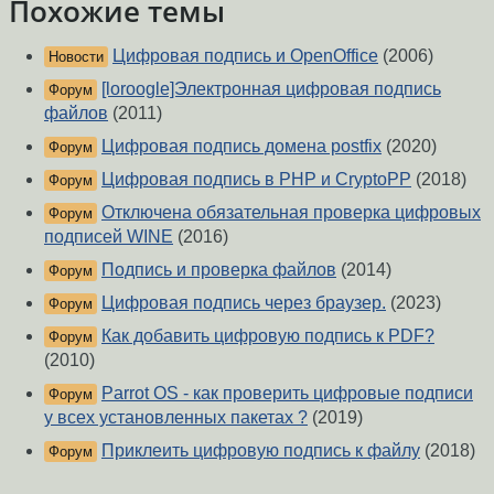
Похожие темы
Цифровая подпись и OpenOffice
(2006)
Новости
[loroogle]Электронная цифровая подпись
Форум
файлов
(2011)
Цифровая подпись домена postfix
(2020)
Форум
Цифровая подпись в PHP и CryptoPP
(2018)
Форум
Отключена обязательная проверка цифровых
Форум
подписей WINE
(2016)
Подпись и проверка файлов
(2014)
Форум
Цифровая подпись через браузер.
(2023)
Форум
Как добавить цифровую подпись к PDF?
Форум
(2010)
Parrot OS - как проверить цифровые подписи
Форум
у всех установленных пакетах ?
(2019)
Приклеить цифровую подпись к файлу
(2018)
Форум