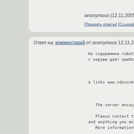
anonymous
(
12.11.200
Показать ответы
Ссылка
Ответ на:
комментарий
от anonymous
12.11.
Но содержимое robot
с наружи даёт ошибк
$ links www.vdovink
                            
                             Inte
   The server encountered an internal error or misconfiguration and was unable to complete your request.

   Please contact the server administrator, support@lancronix.ru and inform them of the time the error occurred, 
and anything you mi
   More information about this error may be available in the server error log.
