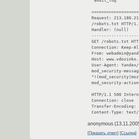
 audit_log

===================
Request: 213.180.21
/robots.txt HTTP/1.
Handler: (null)

-------------------
GET /robots.txt HTT
Connection: Keep-Al
From: webadmin@yand
Host: www.vdovinko.r
User-Agent: Yandex/
mod_security-messag
"!(mod_security|moz
mod_security-action
HTTP/1.1 500 Intern
Connection: close

Transfer-Encoding: 
Content-Type: text/
anonymous
(
13.11.200
Показать ответ
Ссылка