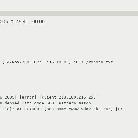
2005 22:45:41 +00:00
 [14/Nov/2005:02:13:16 +0300] "GET /robots.txt 

6 2005] [error] [client 213.180.216.253] 

s denied with code 500. Pattern match 

illa)" at HEADER. [hostname "www.vdovinko.ru"] [uri 
