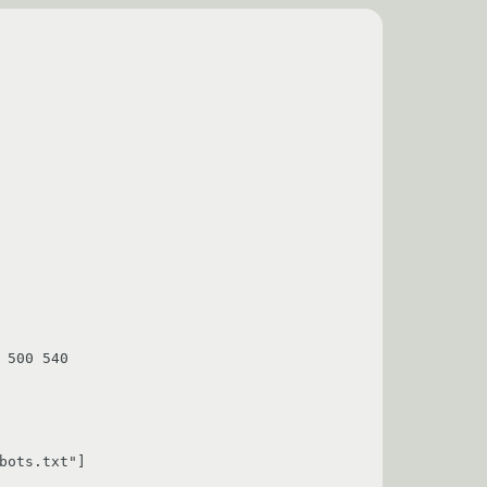
500 540

ots.txt"]
