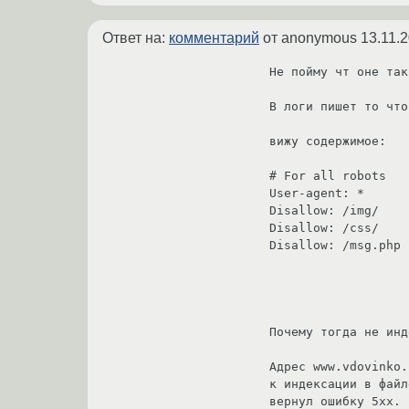
Ответ на:
комментарий
от anonymous
13.11.
Не пойму чт оне так.
В логи пишет то что
вижу содержимое:

# For all robots

User-agent: *

Disallow: /img/

Disallow: /css/

Disallow: /msg.php 

Почему тогда не инд
Адрес www.vdovinko.
к индексации в файл
вернул ошибку 5xx.