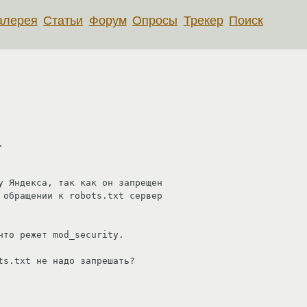
алерея
Статьи
Форум
Опросы
Трекер
Поиск


у Яндекса, так как он запрещен 

 обращении к robots.txt сервер 

то режет mod_security.

ts.txt не надо запрешать?