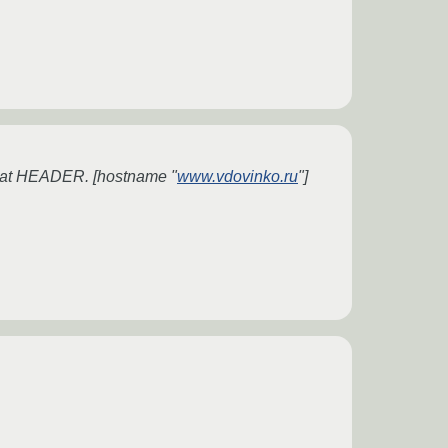
" at HEADER. [hostname "
www.vdovinko.ru
"]