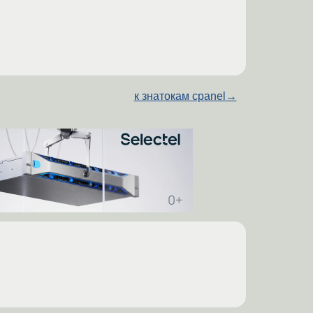
к знатокам cpanel
→