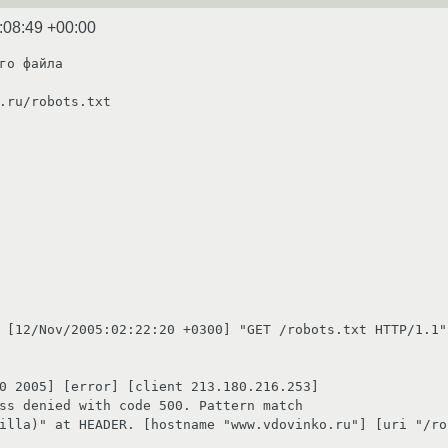
:08:49 +00:00
го файла

.ru/robots.txt

 [12/Nov/2005:02:22:20 +0300] "GET /robots.txt HTTP/1.1" 
0 2005] [error] [client 213.180.216.253]

illa)" at HEADER. [hostname "www.vdovinko.ru"] [uri "/rob