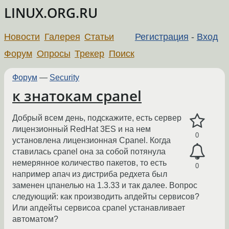
LINUX.ORG.RU
Новости
Галерея
Статьи
Регистрация
-
Вход
Форум
Опросы
Трекер
Поиск
Форум
—
Security
к знатокам cpanel
Добрый всем день, подскажите, есть сервер
лицензионный RedHat 3ES и на нем
0
установлена лицензионная Cpanel. Когда
ставилась cpanel она за собой потянула
немерянное количество пакетов, то есть
0
например апач из дистриба редхета был
заменен цпанелью на 1.3.33 и так далее. Вопрос
следующий: как производить апдейты сервисов?
Или апдейты сервисоа cpanel устанавливает
автоматом?