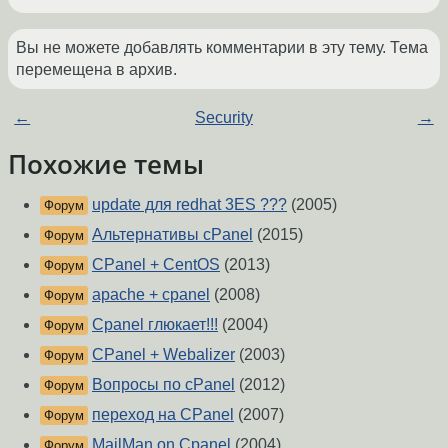
Вы не можете добавлять комментарии в эту тему. Тема
перемещена в архив.
←
Security
→
Похожие темы
update для redhat 3ES ???
(2005)
Форум
Альтернативы cPanel
(2015)
Форум
CPanel + CentOS
(2013)
Форум
apache + cpanel
(2008)
Форум
Cpanel глюкает!!!
(2004)
Форум
CPanel + Webalizer
(2003)
Форум
Вопросы по cPanel
(2012)
Форум
переход на CPanel
(2007)
Форум
MailMan on Cpanel
(2004)
Форум