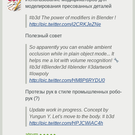
моделирования пресованных деталей
#b3d The power of modifiers in Blender !
http://pic.twitter.com/j2CRKJeZNe
Полезный совет
So apparently you can enable ambient
occlusion while in plain object mode... It
helps me a lot with volume recognition!
#b3d #Blender3d #blender #3dartwork
#lowpoly
http://pic.twitter.com/HM8P6RYDU0
Протезы рук в стиле промышленных робо-
рук (?)
Update work in progress. Concept by
Yungun Y. Let's move to the body. # b3d
http://pic.twitter.com/HPJCWiAC4h
atsym
★★★★★