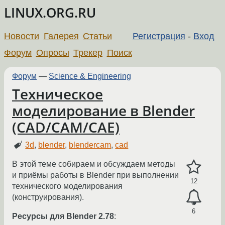
LINUX.ORG.RU
Новости
Галерея
Статьи
Регистрация
-
Вход
Форум
Опросы
Трекер
Поиск
Форум
—
Science & Engineering
Техническое
моделирование в Blender
(CAD/CAM/CAE)
3d
,
blender
,
blendercam
,
cad
В этой теме собираем и обсуждаем методы
и приёмы работы в Blender при выполнении
12
технического моделирования
(конструирования).
6
Ресурсы для Blender 2.78
: