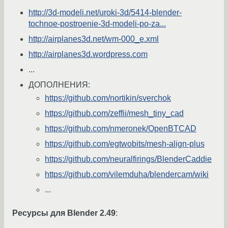
http://3d-modeli.net/uroki-3d/5414-blender-
tochnoe-postroenie-3d-modeli-po-za...
http://airplanes3d.net/wm-000_e.xml
http://airplanes3d.wordpress.com
...
ДОПОЛНЕНИЯ:
https://github.com/nortikin/sverchok
https://github.com/zeffii/mesh_tiny_cad
https://github.com/nmeronek/OpenBTCAD
https://github.com/egtwobits/mesh-align-plus
https://github.com/neuralfirings/BlenderCaddie
https://github.com/vilemduha/blendercam/wiki
...
Ресурсы для Blender 2.49
: