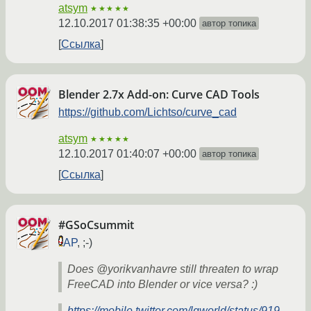
atsym
★★★★★
12.10.2017 01:38:35 +00:00
автор топика
Ссылка
Blender 2.7x Add-on: Curve CAD Tools
https://github.com/Lichtso/curve_cad
atsym
★★★★★
12.10.2017 01:40:07 +00:00
автор топика
Ссылка
#GSoCsummit
AP
, ;-)
Does @yorikvanhavre still threaten to wrap
FreeCAD into Blender or vice versa? :)
https://mobile.twitter.com/lgworld/status/919