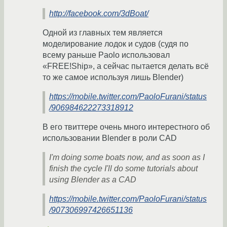
http://facebook.com/3dBoat/
Одной из главных тем является
моделирование лодок и судов (судя по
всему раньше Paolo использовал
«FREE!Ship», а сейчас пытается делать всё
то же самое используя лишь Blender)
https://mobile.twitter.com/PaoloFurani/status
/906984622273318912
В его твиттере очень много интерестного об
использовании Blender в роли CAD
I'm doing some boats now, and as soon as I
finish the cycle I'll do some tutorials about
using Blender as a CAD
https://mobile.twitter.com/PaoloFurani/status
/907306997426651136