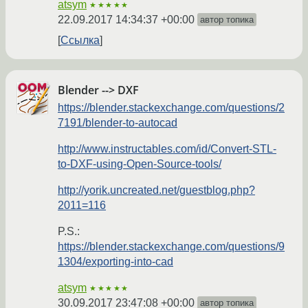
atsym
★★★★★
22.09.2017 14:34:37 +00:00
автор топика
Ссылка
Blender --> DXF
https://blender.stackexchange.com/questions/2
7191/blender-to-autocad
http://www.instructables.com/id/Convert-STL-
to-DXF-using-Open-Source-tools/
http://yorik.uncreated.net/guestblog.php?
2011=116
P.S.:
https://blender.stackexchange.com/questions/9
1304/exporting-into-cad
atsym
★★★★★
30.09.2017 23:47:08 +00:00
автор топика