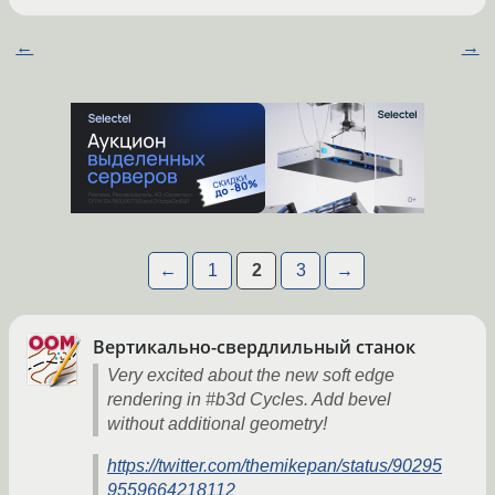
←
→
←
1
2
3
→
Вертикально-свердлильный станок
Very excited about the new soft edge
rendering in #b3d Cycles. Add bevel
without additional geometry!
https://twitter.com/themikepan/status/90295
9559664218112