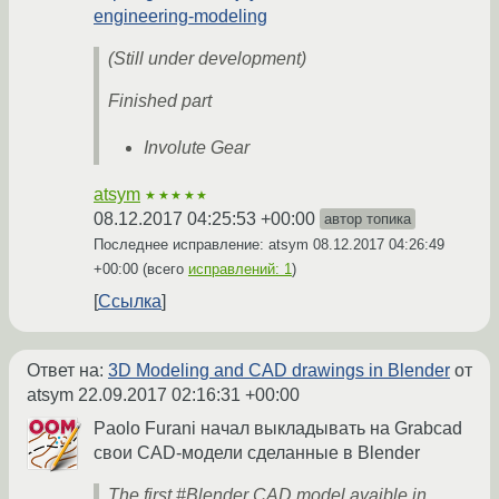
engineering-modeling
(Still under development)
Finished part
Involute Gear
atsym
★★★★★
08.12.2017 04:25:53 +00:00
автор топика
Последнее исправление: atsym
08.12.2017 04:26:49
+00:00
(всего
исправлений: 1
)
Ссылка
Ответ на:
3D Modeling and CAD drawings in Blender
от
atsym
22.09.2017 02:16:31 +00:00
Paolo Furani начал выкладывать на Grabcad
свои CAD-модели сделанные в Blender
The first #Blender CAD model avaible in