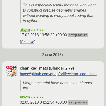
This is especially useful for those who want
to construct precise geometric shapes
without wanting to worry about coding that
in python.
atsym
★★★★★
17.02.2018 13:58:22 +00:00
автор топика
Ссылка
2 мая 2018 г.
clean_cad_mats (Blender 2.79)
https://github.com/dpdpforlife/clean_cad_mats
Merges material base names in a blender
file
atsym
★★★★★
02.05.2018 04:52:34 +00:00
автор топика