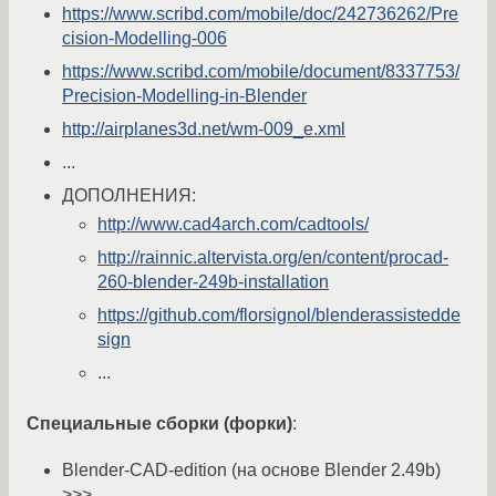
https://www.scribd.com/mobile/doc/242736262/Pre
cision-Modelling-006
https://www.scribd.com/mobile/document/8337753/
Precision-Modelling-in-Blender
http://airplanes3d.net/wm-009_e.xml
...
ДОПОЛНЕНИЯ:
http://www.cad4arch.com/cadtools/
http://rainnic.altervista.org/en/content/procad-
260-blender-249b-installation
https://github.com/florsignol/blenderassistedde
sign
...
Специальные сборки (форки)
:
Blender-CAD-edition (на основе Blender 2.49b)
>>>