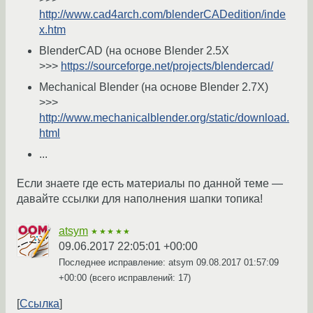
http://www.cad4arch.com/blenderCADedition/inde
x.htm
BlenderCAD (на основе Blender 2.5X
>>>
https://sourceforge.net/projects/blendercad/
Mechanical Blender (на основе Blender 2.7X)
>>>
http://www.mechanicalblender.org/static/download.
html
...
Если знаете где есть материалы по данной теме —
давайте ссылки для наполнения шапки топика!
atsym
★★★★★
09.06.2017 22:05:01 +00:00
Последнее исправление: atsym
09.08.2017 01:57:09
+00:00
(всего исправлений: 17)
Ссылка