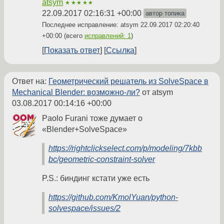
atsym
★★★★★
22.09.2017 02:16:31 +00:00
автор топика
Последнее исправление: atsym
22.09.2017 02:20:40
+00:00
(всего
исправлений: 1
)
Показать ответ
Ссылка
Ответ на:
Геометрический решатель из SolveSpace в
Mechanical Blender: возможно-ли?
от atsym
03.08.2017 00:14:16 +00:00
Paolo Furani тоже думает о
«Blender+SolveSpace»
https://rightclickselect.com/p/modeling/7kbb
bc/geometric-constraint-solver
P.S.: биндинг кстати уже есть
https://github.com/KmolYuan/python-
solvespace/issues/2