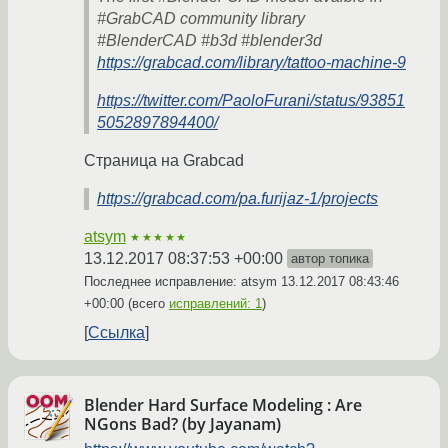
#GrabCAD community library
#BlenderCAD #b3d #blender3d
https://grabcad.com/library/tattoo-machine-9
https://twitter.com/PaoloFurani/status/93851
5052897894400/
Страница на Grabcad
https://grabcad.com/pa.furijaz-1/projects
atsym
★★★★★
13.12.2017 08:37:53 +00:00
автор топика
Последнее исправление: atsym
13.12.2017 08:43:46
+00:00
(всего
исправлений: 1
)
Ссылка
Blender Hard Surface Modeling : Are
NGons Bad? (by Jayanam)