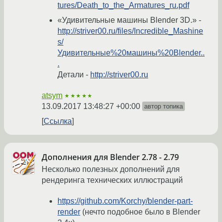
tures/Death_to_the_Armatures_ru.pdf
«Удивительные машины Blender 3D.» -
http://striver00.ru/files/Incredible_Mashine
s/
Удивительные%20машины%20Blender..
.
Детали -
http://striver00.ru
atsym
★★★★★
13.09.2017 13:48:27 +00:00
автор топика
Ссылка
Дополнения для Blender 2.78 - 2.79
Несколько полезных дополнений для
рендеринга технических иллюстраций
https://github.com/Korchy/blender-part-
render
(нечто подобное было в Blender