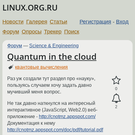
LINUX.ORG.RU
Новости
Галерея
Статьи
Регистрация
-
Вход
Форум
Опросы
Трекер
Поиск
Форум
—
Science & Engineering
Quantum in the cloud
квантовые вычисления
Раз уж создали тут раздел про «науку»,
пользуясь случаем хочу задать давно
0
мучивший меня вопрос.
Не так давно наткнулся на интересный
2
интерактивное (JavaScript, Web2.0) веб-
приложение -
http://cnotmz.appspot.com/
Документация к нему
http://cnotmz.appspot.com/doc/pdf/tutorial.pdf