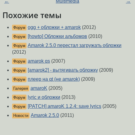
←
Multimedia
→
Похожие темы
ogg + обложки + amarok
(2012)
Форум
[howto] Обложки альбомов
(2010)
Форум
Amarok 2.5.0 перестал загружать обложки
Форум
(2012)
amarok qs
(2007)
Форум
[amarok2] - вытягивать обложку
(2009)
Форум
плеер на qt (не amarok)
(2009)
Форум
amaroK
(2005)
Галерея
lyric и обложки
(2013)
Форум
[PATCH] amaroK 1.2.4: save lyrics
(2005)
Форум
Amarok 2.5.0
(2011)
Новости