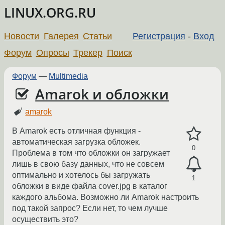
LINUX.ORG.RU
Новости
Галерея
Статьи
Регистрация
-
Вход
Форум
Опросы
Трекер
Поиск
Форум
—
Multimedia
Amarok и обложки
amarok
В Amarok есть отличная функция -
автоматическая загрузка обложек.
0
Проблема в том что обложки он загружает
лишь в свою базу данных, что не совсем
оптимально и хотелось бы загружать
1
обложки в виде файла cover.jpg в каталог
каждого альбома. Возможно ли Amarok настроить
под такой запрос? Если нет, то чем лучше
осуществить это?