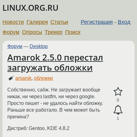
LINUX.ORG.RU
Новости
Галерея
Статьи
Регистрация
-
Вход
Форум
Опросы
Трекер
Поиск
Форум
—
Desktop
Amarok 2.5.0 перестал
загружать обложки
amarok
,
обложки
Собственно, сабж. Не загружает вообще
никак, ни через lastfm, ни через google.
0
Просто пишет - не удалось найти обложку.
Раньше все работало. В чем может быть
причина?
1
Дистриб: Gentoo, KDE 4.8.2