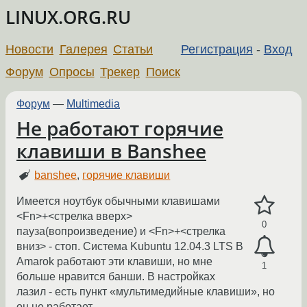
LINUX.ORG.RU
Новости
Галерея
Статьи
Регистрация
-
Вход
Форум
Опросы
Трекер
Поиск
Форум
—
Multimedia
Не работают горячие
клавиши в Banshee
banshee
,
горячие клавиши
Имеется ноутбук обычными клавишами
<Fn>+<стрелка вверх>
0
пауза(вопроизведение) и <Fn>+<стрелка
вниз> - стоп. Система Kubuntu 12.04.3 LTS В
Amarok работают эти клавиши, но мне
1
больше нравится банши. В настройках
лазил - есть пункт «мультимедийные клавиши», но
он не работает.