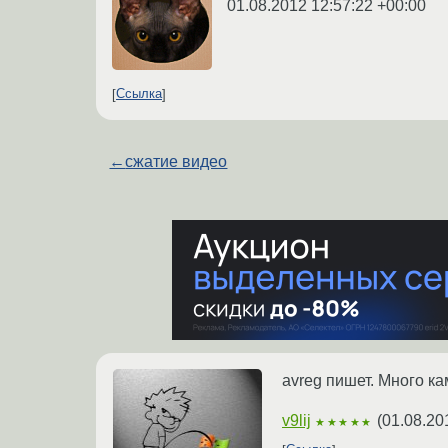
01.08.2012 12:57:22 +00:00
Ссылка
←
сжатие видео
avreg пишет. Много ка
v9lij
(
01.08.20
★★★★★