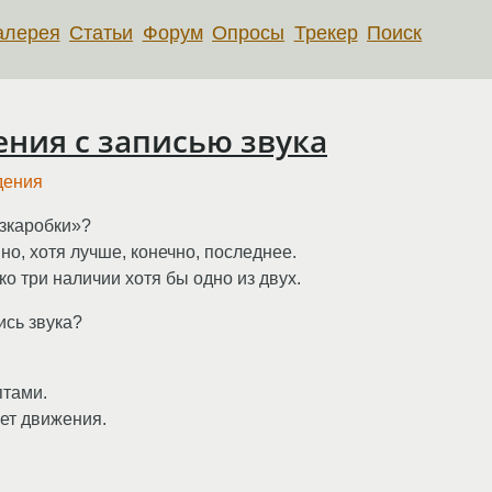
алерея
Статьи
Форум
Опросы
Трекер
Поиск
ния с записью звука
дения
изкаробки»?
о, хотя лучше, конечно, последнее.
ко три наличии хотя бы одно из двух.
ись звука?
птами.
нет движения.