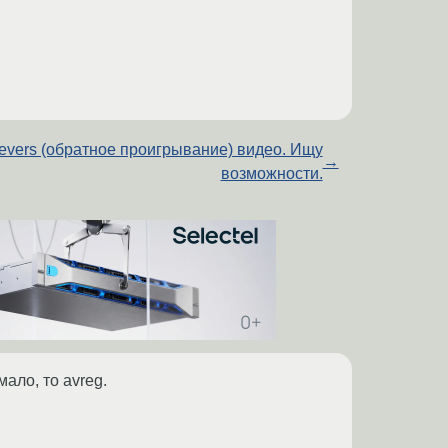
evers (обратное проигрывание) видео. Ищу
→
возможности.
ало, то avreg.