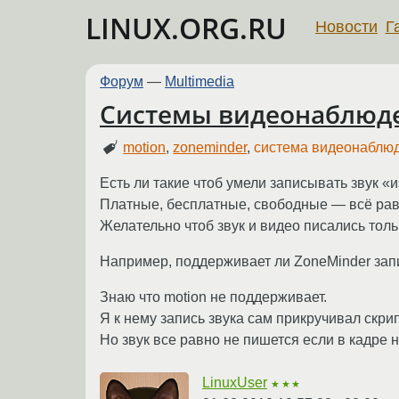
LINUX.ORG.RU
Новости
Г
Форум
—
Multimedia
Системы видеонаблюде
motion
,
zoneminder
,
система видеонаблю
Есть ли такие чтоб умели записывать звук «
Платные, бесплатные, свободные — всё равн
Желательно чтоб звук и видео писались толь
Например, поддерживает ли ZoneMinder зап
Знаю что motion не поддерживает.
Я к нему запись звука сам прикручивал скри
Но звук все равно не пишется если в кадре 
LinuxUser
★★★