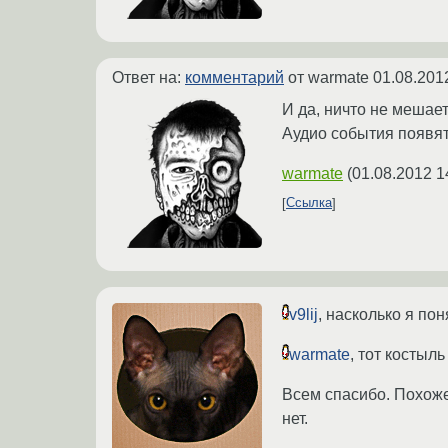
Ответ на:
комментарий
от warmate
01.08.201
И да, ничто не мешае
Аудио события появятс
warmate
(
01.08.2012 1
Ссылка
v9lij
, насколько я пон
warmate
, тот костыл
Всем спасибо. Похоже
нет.