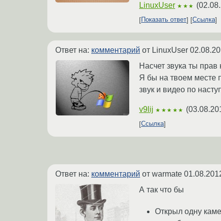
LinuxUser
(
02.08
★★★
Показать ответ
Ссылка
Ответ на:
комментарий
от LinuxUser
02.08.20
Насчет звука ты прав 
Я бы на твоем месте 
звук и видео по наст
v9lij
(
03.08.20
★★★★★
Ссылка
Ответ на:
комментарий
от warmate
01.08.201
А так что бы
Открыл одну каме