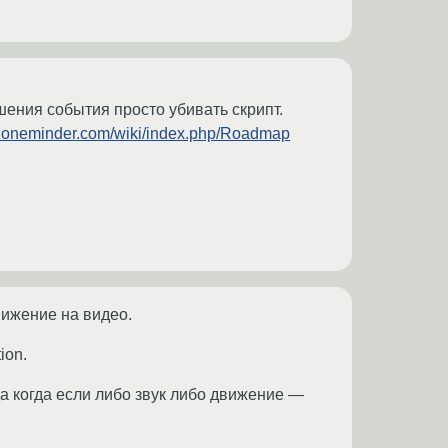
шения события просто убивать скрипт.
.zoneminder.com/wiki/index.php/Roadmap
движение на видео.
ion.
а когда если либо звук либо движение —