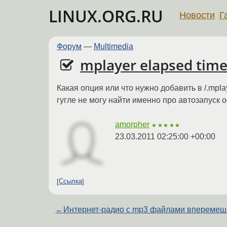
LINUX.ORG.RU
Новости
Г
Форум
—
Multimedia
mplayer elapsed time
Какая опция или что нужно добавить в /.mpl
гугле не могу найти именно про автозапуск ос
amorpher
★★★★★
23.03.2011 02:25:00 +00:00
Ссылка
←
Интернет-радио с mp3 файлами вперемеш