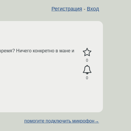
Регистрация
-
Вход
 время? Ничего конкретно в мане и
0
0
помогите подключить микрофон
→