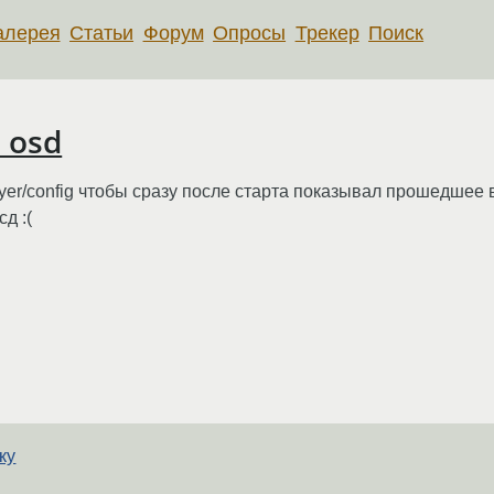
алерея
Статьи
Форум
Опросы
Трекер
Поиск
 osd
ayer/config чтобы сразу после старта показывал прошедшее
д :(
ку