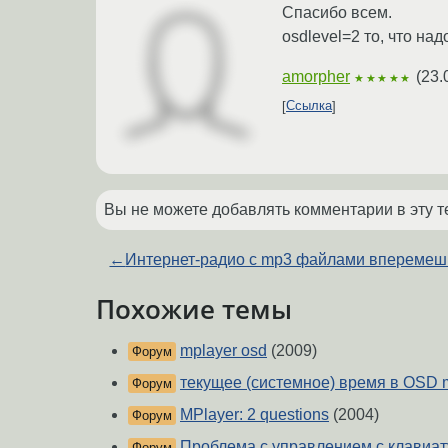
Спасибо всем.
osdlevel=2 то, что над
amorpher
(
23.
★★★★★
Ссылка
Вы не можете добавлять комментарии в эту т
←
Интернет-радио с mp3 файлами вперемеш
Похожие темы
mplayer osd
(2009)
Форум
текущее (системное) время в OSD 
Форум
MPlayer: 2 questions
(2004)
Форум
Проблема с управлением с клавиа
Форум