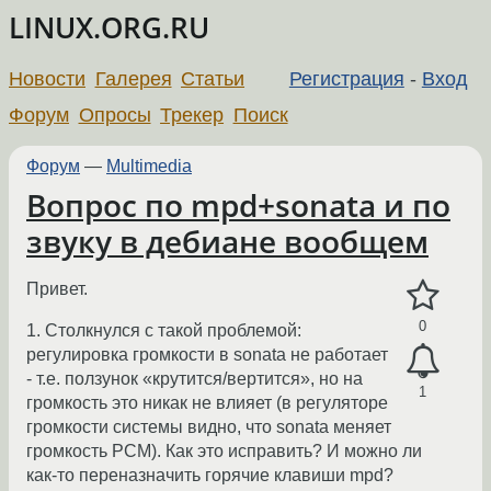
LINUX.ORG.RU
Новости
Галерея
Статьи
Регистрация
-
Вход
Форум
Опросы
Трекер
Поиск
Форум
—
Multimedia
Вопрос по mpd+sonata и по
звуку в дебиане вообщем
Привет.
0
1. Столкнулся с такой проблемой:
регулировка громкости в sonata не работает
- т.е. ползунок «крутится/вертится», но на
1
громкость это никак не влияет (в регуляторе
громкости системы видно, что sonata меняет
громкость PCM). Как это исправить? И можно ли
как-то переназначить горячие клавиши mpd?