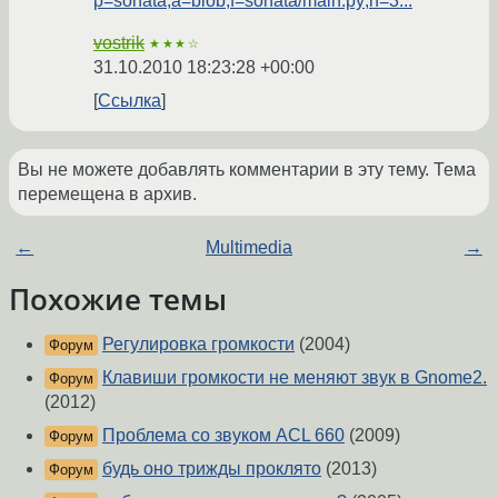
p=sonata;a=blob;f=sonata/main.py;h=3...
vostrik
★★★☆
31.10.2010 18:23:28 +00:00
Ссылка
Вы не можете добавлять комментарии в эту тему. Тема
перемещена в архив.
←
Multimedia
→
Похожие темы
Регулировка громкости
(2004)
Форум
Клавиши громкости не меняют звук в Gnome2.
Форум
(2012)
Проблема со звуком ACL 660
(2009)
Форум
будь оно трижды проклято
(2013)
Форум