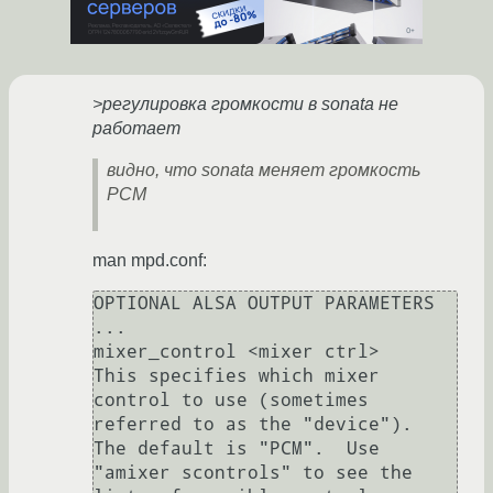
>регулировка громкости в sonata не
работает
видно, что sonata меняет громкость
PCM
man mpd.conf:
OPTIONAL ALSA OUTPUT PARAMETERS

...

mixer_control <mixer ctrl>

This specifies which mixer 
control to use (sometimes 
referred to as the "device").  
The default is "PCM".  Use 
"amixer scontrols" to see the 