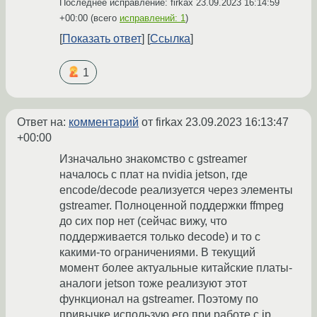
Последнее исправление: firkax
23.09.2023 16:14:59
+00:00
(всего
исправлений: 1
)
Показать ответ
Ссылка
1
Ответ на:
комментарий
от firkax
23.09.2023 16:13:47
+00:00
Изначально знакомство с gstreamer
началось с плат на nvidia jetson, где
encode/decode реализуется через элементы
gstreamer. Полноценной поддержки ffmpeg
до сих пор нет (сейчас вижу, что
поддерживается только decode) и то с
какими-то ограничениями. В текущий
момент более актуальные китайские платы-
аналоги jetson тоже реализуют этот
функционал на gstreamer. Поэтому по
привычке использую его при работе с ip