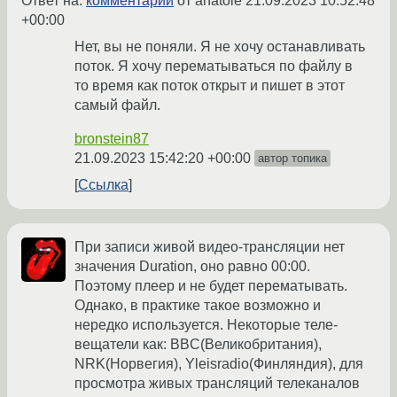
Ответ на:
комментарий
от anatole
21.09.2023 10:52:48
+00:00
Нет, вы не поняли. Я не хочу останавливать
поток. Я хочу перематываться по файлу в
то время как поток открыт и пишет в этот
самый файл.
bronstein87
21.09.2023 15:42:20 +00:00
автор топика
Ссылка
При записи живой видео-трансляции нет
значения Duration, оно равно 00:00.
Поэтому плеер и не будет перематывать.
Однако, в практике такое возможно и
нередко используется. Некоторые теле-
вещатели как: BBC(Великобритания),
NRK(Норвегия), Yleisradio(Финляндия), для
просмотра живых трансляций телеканалов