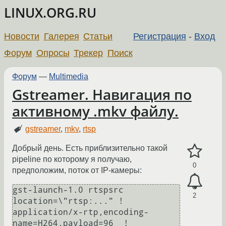
LINUX.ORG.RU
Новости
Галерея
Статьи
Регистрация
-
Вход
Форум
Опросы
Трекер
Поиск
Форум
—
Multimedia
Gstreamer. Навигация по
активному .mkv файлу.
gstreamer
,
mkv
,
rtsp
Добрый день. Есть приблизительно такой
pipeline по которому я получаю,
0
предположим, поток от IP-камеры:
gst-launch-1.0 rtspsrc 
2
location=\"rtsp:..." ! 
application/x-rtp,encoding-
name=H264,payload=96  ! 