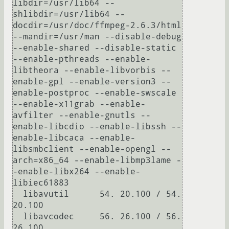
libdir=/usr/lib64 --
shlibdir=/usr/lib64 --
docdir=/usr/doc/ffmpeg-2.6.3/html 
--mandir=/usr/man --disable-debug 
--enable-shared --disable-static 
--enable-pthreads --enable-
libtheora --enable-libvorbis --
enable-gpl --enable-version3 --
enable-postproc --enable-swscale 
--enable-x11grab --enable-
avfilter --enable-gnutls --
enable-libcdio --enable-libssh --
enable-libcaca --enable-
libsmbclient --enable-opengl --
arch=x86_64 --enable-libmp3lame -
-enable-libx264 --enable-
libiec61883

  libavutil      54. 20.100 / 54. 
20.100

  libavcodec     56. 26.100 / 56. 
26.100
