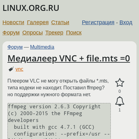
LINUX.ORG.RU
Новости
Галерея
Статьи
Регистрация
-
Вход
Форум
Опросы
Трекер
Поиск
Форум
—
Multimedia
Медиалеер VNC + file.mts =0
vnc
Плеером VLC не могу открыть файлы *.mts,
типа кодеки не находит. Поставил ffmpeg?
0
но поддержки нужного формата нет.
ffmpeg version 2.6.3 Copyright 
1
(c) 2000-2015 the FFmpeg 
developers

  built with gcc 4.7.1 (GCC)

  configuration: --prefix=/usr --