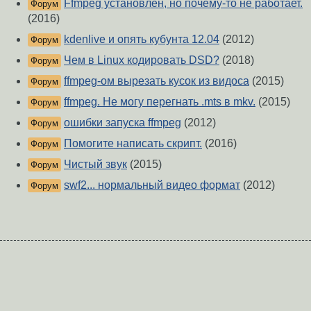
Ffmpeg установлен, но почему-то не работает.
Форум
(2016)
kdenlive и опять кубунта 12.04
(2012)
Форум
Чем в Linux кодировать DSD?
(2018)
Форум
ffmpeg-ом вырезать кусок из видоса
(2015)
Форум
ffmpeg. Не могу перегнать .mts в mkv.
(2015)
Форум
ошибки запуска ffmpeg
(2012)
Форум
Помогите написать скрипт.
(2016)
Форум
Чистый звук
(2015)
Форум
swf2... нормальный видео формат
(2012)
Форум
О Сервере
-
Правила форума
-
Разметка Markdown
Вверх
Сообщить об ошибке
https://www.linux.org.ru/