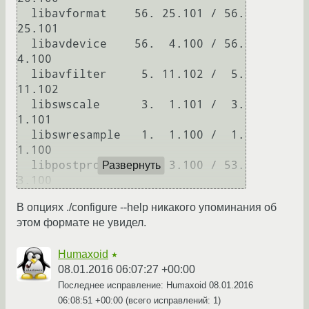
  libavformat    56. 25.101 / 56. 
25.101

  libavdevice    56.  4.100 / 56.  
4.100

  libavfilter     5. 11.102 /  5. 
11.102

  libswscale      3.  1.101 /  3.  
1.101

  libswresample   1.  1.100 /  1.  
1.100

  libpostproc    53.  3.100 / 53.  
Развернуть
3.100
В опциях ./configure --help никакого упоминания об
этом формате не увидел.
Humaxoid
★
08.01.2016 06:07:27 +00:00
Последнее исправление: Humaxoid
08.01.2016
06:08:51 +00:00
(всего исправлений: 1)