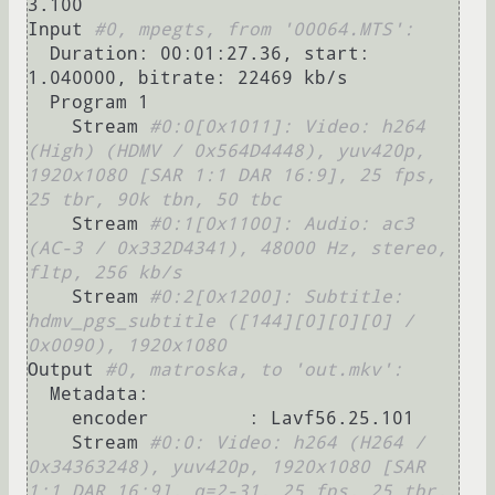
3.100

Input 
#0, mpegts, from '00064.MTS':
  Duration: 00:01:27.36, start: 
1.040000, bitrate: 22469 kb/s

  Program 1 

    Stream 
#0:0[0x1011]: Video: h264 
(High) (HDMV / 0x564D4448), yuv420p, 
1920x1080 [SAR 1:1 DAR 16:9], 25 fps, 
25 tbr, 90k tbn, 50 tbc
    Stream 
#0:1[0x1100]: Audio: ac3 
(AC-3 / 0x332D4341), 48000 Hz, stereo, 
fltp, 256 kb/s
    Stream 
#0:2[0x1200]: Subtitle: 
hdmv_pgs_subtitle ([144][0][0][0] / 
0x0090), 1920x1080
Output 
#0, matroska, to 'out.mkv':
  Metadata:

    encoder         : Lavf56.25.101

    Stream 
#0:0: Video: h264 (H264 / 
0x34363248), yuv420p, 1920x1080 [SAR 
1:1 DAR 16:9], q=2-31, 25 fps, 25 tbr, 