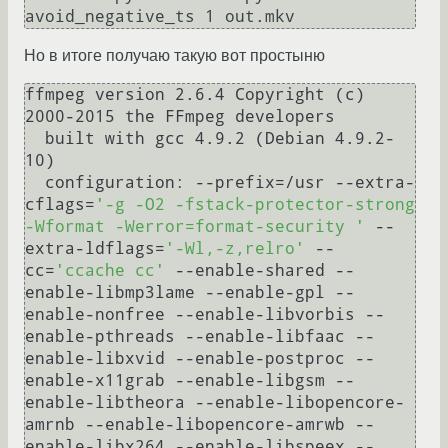
Но в итоге получаю такую вот простыню
ffmpeg version 2.6.4 Copyright (c) 
2000-2015 the FFmpeg developers

  built with gcc 4.9.2 (Debian 4.9.2-
10)

  configuration: --prefix=/usr --extra-
cflags=
'-g -O2 -fstack-protector-strong 
-Wformat -Werror=format-security '
 --
extra-ldflags=
'-Wl,-z,relro'
 --
cc=
'ccache cc'
 --enable-shared --
enable-libmp3lame --enable-gpl --
enable-nonfree --enable-libvorbis --
enable-pthreads --enable-libfaac --
enable-libxvid --enable-postproc --
enable-x11grab --enable-libgsm --
enable-libtheora --enable-libopencore-
amrnb --enable-libopencore-amrwb --
enable-libx264 --enable-libspeex --