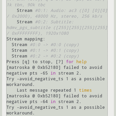
1k tbn, 90k tbc
    Stream 
#0:1: Audio: ac3 ([0] [0][0] 
/ 0x2000), 48000 Hz, stereo, 256 kb/s
    Stream 
#0:2: Subtitle: 
hdmv_pgs_subtitle ([255][255][255][255] 
/ 0xFFFFFFFF), 1920x1080
Stream mapping:

  Stream 
#0:0 -> #0:0 (copy)
  Stream 
#0:1 -> #0:1 (copy)
  Stream 
#0:2 -> #0:2 (copy)
Press [q] to stop, [?] 
for
help
[matroska @ 0xb52180] failed to avoid 
negative pts -65 
in
 stream 2.

Try -avoid_negative_ts 1 as a possible 
workaround.

    Last message repeated 1 
times
[matroska @ 0xb52180] failed to avoid 
negative pts -64 
in
 stream 2.

Try -avoid_negative_ts 1 as a possible 
workaround.
