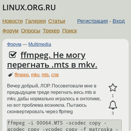
LINUX.ORG.RU
Новости
Галерея
Статьи
Регистрация
-
Вход
Форум
Опросы
Трекер
Поиск
Форум
—
Multimedia
ffmpeg. Не могу
перегнать .mts в mkv.
ffmpeg
,
mkv
,
mts
,
спв
Вечер добрый, ЛОР. Посоветовали мне в
предыдущем треде перегнать весь mts в
1
mkv, дабы нормально игралось в онтопике,
но вот проблема возникла. Пытаюсь
сконвертировать через ffpmeg
3
ffmpeg -i 00064.MTS -scodec copy -
acodec copy -vcodec copy -f matroska -