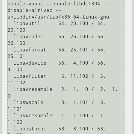
enable-vaapi --enable-libdc1394 --
disable-altivec --
shlibdir=/usr/lib/x86_64-linux-gnu

  libavutil      54. 20.100 / 54. 
20.100

  libavcodec     56. 26.100 / 56. 
26.100

  libavformat    56. 25.101 / 56. 
25.101

  libavdevice    56.  4.100 / 56.  
4.100

  libavfilter     5. 11.102 /  5. 
11.102

  libavresample   2.  1.  0 /  2.  1.  
0

  libswscale      3.  1.101 /  3.  
1.101

  libswresample   1.  1.100 /  1.  
1.100

  libpostproc    53.  3.100 / 53.  