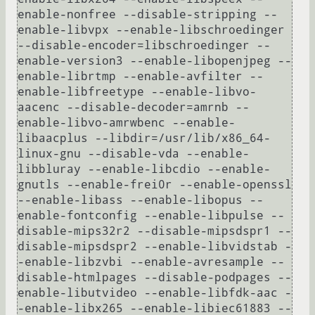
enable-nonfree --disable-stripping --
enable-libvpx --enable-libschroedinger 
--disable-encoder=libschroedinger --
enable-version3 --enable-libopenjpeg --
enable-librtmp --enable-avfilter --
enable-libfreetype --enable-libvo-
aacenc --disable-decoder=amrnb --
enable-libvo-amrwbenc --enable-
libaacplus --libdir=/usr/lib/x86_64-
linux-gnu --disable-vda --enable-
libbluray --enable-libcdio --enable-
gnutls --enable-frei0r --enable-openssl 
--enable-libass --enable-libopus --
enable-fontconfig --enable-libpulse --
disable-mips32r2 --disable-mipsdspr1 --
disable-mipsdspr2 --enable-libvidstab -
-enable-libzvbi --enable-avresample --
disable-htmlpages --disable-podpages --
enable-libutvideo --enable-libfdk-aac -
-enable-libx265 --enable-libiec61883 --