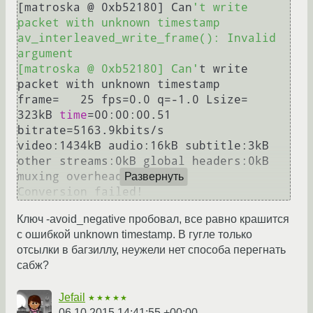
[matroska @ 0xb52180] Can
't write 
packet with unknown timestamp

av_interleaved_write_frame(): Invalid 
argument

[matroska @ 0xb52180] Can'
t write 
packet with unknown timestamp

frame=   25 fps=0.0 q=-1.0 Lsize=     
323kB 
time
=00:00:00.51 
bitrate=5163.9kbits/s    

video:1434kB audio:16kB subtitle:3kB 
other streams:0kB global headers:0kB 
muxing overhead: unknown

Развернуть
Ключ -avoid_negative пробовал, все равно крашится
с ошибкой unknown timestamp. В гугле только
отсылки в багзиллу, неужели нет способа перегнать
сабж?
Jefail
★★★★★
06.10.2015 14:41:55 +00:00