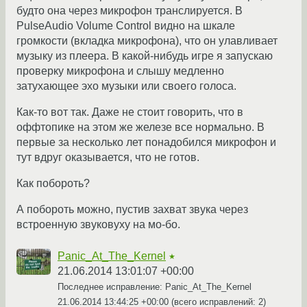
будто она через микрофон транслируется. В
PulseAudio Volume Control видно на шкале
громкости (вкладка микрофона), что он улавливает
музыку из плеера. В какой-нибудь игре я запускаю
проверку микрофона и слышу медленно
затухающее эхо музыки или своего голоса.
Как-то вот так. Даже не стоит говорить, что в
оффтопике на этом же железе все нормально. В
первые за несколько лет понадобился микрофон и
тут вдруг оказывается, что не готов.
Как побороть?
А побороть можно, пустив захват звука через
встроенную звуковуху на мо-бо.
Panic_At_The_Kernel
★
21.06.2014 13:01:07 +00:00
Последнее исправление: Panic_At_The_Kernel
21.06.2014 13:44:25 +00:00
(всего исправлений: 2)