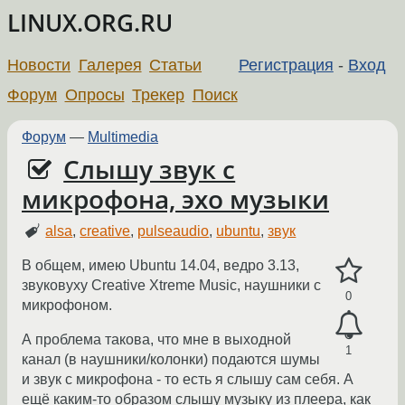
LINUX.ORG.RU
Новости
Галерея
Статьи
Регистрация
-
Вход
Форум
Опросы
Трекер
Поиск
Форум
—
Multimedia
Слышу звук с
микрофона, эхо музыки
alsa
,
creative
,
pulseaudio
,
ubuntu
,
звук
В общем, имею Ubuntu 14.04, ведро 3.13,
звуковуху Creative Xtreme Music, наушники с
0
микрофоном.
А проблема такова, что мне в выходной
1
канал (в наушники/колонки) подаются шумы
и звук с микрофона - то есть я слышу сам себя. А
ещё каким-то образом слышу музыку из плеера, как