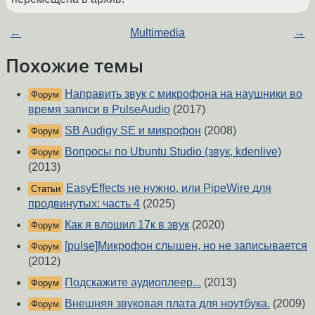
←
Multimedia
→
Похожие темы
Направить звук с микрофона на наушники во
Форум
время записи в PulseAudio
(2017)
SB Audigy SE и микрофон
(2008)
Форум
Вопросы по Ubuntu Studio (звук, kdenlive)
Форум
(2013)
EasyEffects не нужно, или PipeWire для
Статьи
продвинутых: часть 4
(2025)
Как я влошил 17к в звук
(2020)
Форум
[pulse]Микрофон слышен, но не записывается
Форум
(2012)
Подскажите аудиоплеер...
(2013)
Форум
Внешняя звуковая плата для ноутбука.
(2009)
Форум