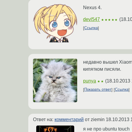
Nexus 4.
devl547
(
18.1
★★★★★
Ссылка
недавно вышел Xiao
кипятком писяли.
punya
(
18.10.2013 
★★
Показать ответ
Ссылка
Ответ на:
комментарий
от ziemin
18.10.2013 
я не про ubuntu touch