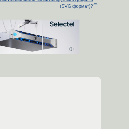
→
(SVG формат)?