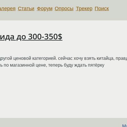
алерея
Статьи
Форум
Опросы
Трекер
Поиск
ида до 300-350$
другой ценовой категорией. сейчас хочу взять китайца, прав
ь по магазинной цене, теперь буду ждать пятёрку
М