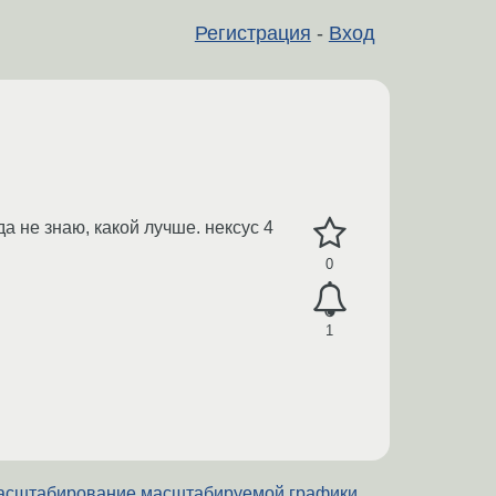
Регистрация
-
Вход
да не знаю, какой лучше. нексус 4
0
1
асштабирование масштабируемой графики