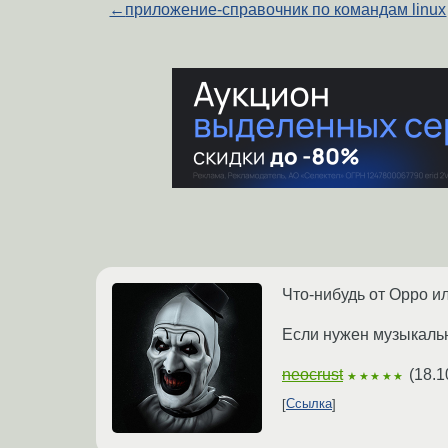
←
приложение-справочник по командам linux
Что-нибудь от Oppo и
Если нужен музыкальн
neocrust
(
18.1
★★★★★
Ссылка