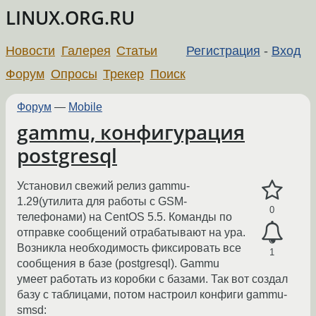
LINUX.ORG.RU
Новости
Галерея
Статьи
Регистрация
-
Вход
Форум
Опросы
Трекер
Поиск
Форум
—
Mobile
gammu, конфигурация
postgresql
Установил свежий релиз gammu-
1.29(утилита для работы с GSM-
0
телефонами) на CentOS 5.5. Команды по
отправке сообщений отрабатывают на ура.
Возникла необходимость фиксировать все
1
сообщения в базе (postgresql). Gammu
умеет работать из коробки с базами. Так вот создал
базу с таблицами, потом настроил конфиги gammu-
smsd: