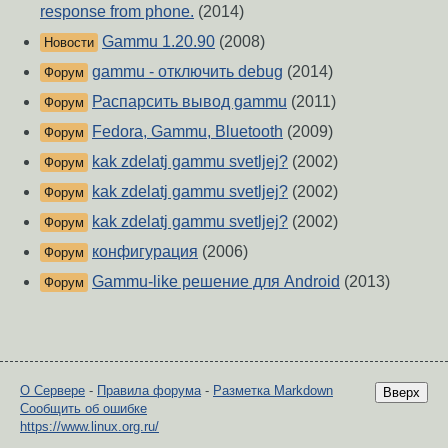
response from phone.
(2014)
Gammu 1.20.90
(2008)
Новости
gammu - отключить debug
(2014)
Форум
Распарсить вывод gammu
(2011)
Форум
Fedora, Gammu, Bluetooth
(2009)
Форум
kak zdelatj gammu svetljej?
(2002)
Форум
kak zdelatj gammu svetljej?
(2002)
Форум
kak zdelatj gammu svetljej?
(2002)
Форум
конфигурация
(2006)
Форум
Gammu-like решение для Android
(2013)
Форум
О Сервере
-
Правила форума
-
Разметка Markdown
Вверх
Сообщить об ошибке
https://www.linux.org.ru/