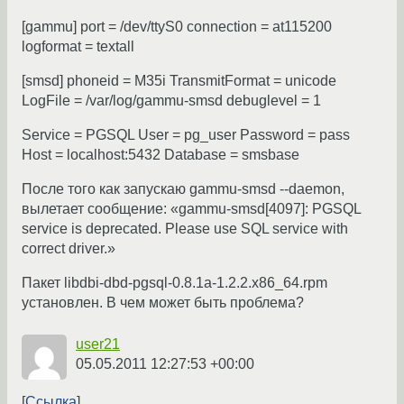
[gammu] port = /dev/ttyS0 connection = at115200
logformat = textall
[smsd] phoneid = M35i TransmitFormat = unicode
LogFile = /var/log/gammu-smsd debuglevel = 1
Service = PGSQL User = pg_user Password = pass
Host = localhost:5432 Database = smsbase
После того как запускаю gammu-smsd --daemon,
вылетает сообщение: «gammu-smsd[4097]: PGSQL
service is deprecated. Please use SQL service with
correct driver.»
Пакет libdbi-dbd-pgsql-0.8.1a-1.2.2.x86_64.rpm
установлен. В чем может быть проблема?
user21
05.05.2011 12:27:53 +00:00
Ссылка