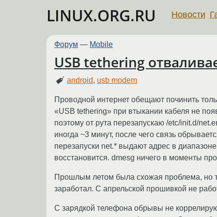
LINUX.ORG.RU
Новости
Г
Форум
—
Mobile
USB tethering отвалив
android
,
usb modem
Проводной интернет обещают починить толь
«USB tethering» при втыкании кабеля не поя
поэтому от рута перезапускаю /etc/init.d/net
иногда ~3 минут, после чего связь обрывает
перезапуски net.* выдают адрес в диапазоне
восстановится. dmesg ничего в моменты про
Прошлым летом была схожая проблема, но т
заработал. С апрельской прошивкой не рабо
С зарядкой телефона обрывы не коррелируют