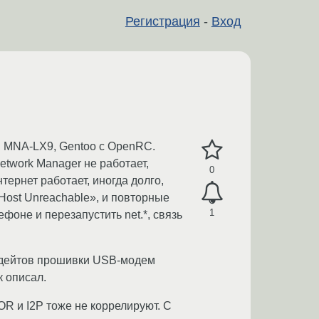
Регистрация
-
Вход
I MNA-LX9, Gentoo с OpenRC.
etwork Manager не работает,
0
тернет работает, иногда долго,
 Host Unreachable», и повторные
1
ефоне и перезапустить net.*, связь
апдейтов прошивки USB-модем
 описал.
OR и I2P тоже не коррелируют. С