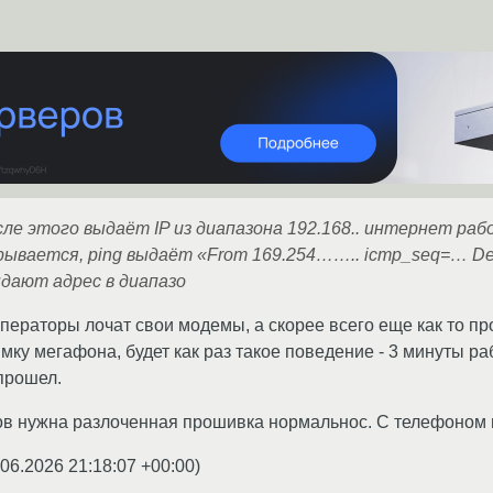
осле этого выдаёт IP из диапазона 192.168.. интернет раб
брывается, ping выдаёт «From 169.254…….. icmp_seq=… Des
ыдают адрес в диапазо
ераторы лочат свои модемы, а скорее всего еще как то пр
имку мегафона, будет как раз такое поведение - 3 минуты 
 прошел.
в нужна разлоченная прошивка нормальнос. С телефоном н
.06.2026 21:18:07 +00:00
)