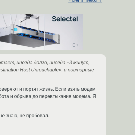
Pixel и firefox
→
отает, иногда долго, иногда ~3 минут,
tination Host Unreachable», и повторные
оверяют и портят жизнь. Если взять модем
работа и обрыва до перевтыкания модема. Я
е знаю, не пробовал.