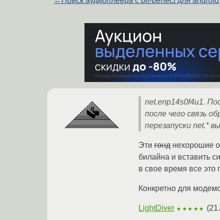
←
Поиск аудиоплеера с bit-berfect для android
net.enp14s0f4u1. П
после чего связь о
перезапуски net.* в
Эти
гонд
нехорошие оп
билайна и вставить с
в свое время все это
Конкретно для модемо
LightDiver
(
21
★★★★★