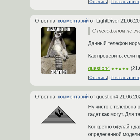
Ответить
Показать ответ
Ответ на:
комментарий
от LightDiver
21.06.20
С телефоном не зна
Данный телефон норма
Как проверить, если 
question4
(
21.
★★★★★
Ответить
Показать ответ
Ответ на:
комментарий
от question4
21.06.20
Ну чисто с телефона 
гадят как могут. Для т
Конкретно б@лайн да
определенной модели 