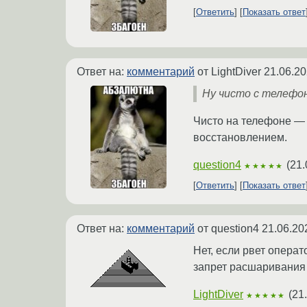
Ответить
Показать ответ
Ответ на:
комментарий
от LightDiver
21.06.20
Ну чисто с телеф
Чисто на телефоне — 
восстановлением.
question4
(
21.
★★★★★
Ответить
Показать ответ
Ответ на:
комментарий
от question4
21.06.20
Нет, если рвет опера
запрет расшаривания 
LightDiver
(
21
★★★★★