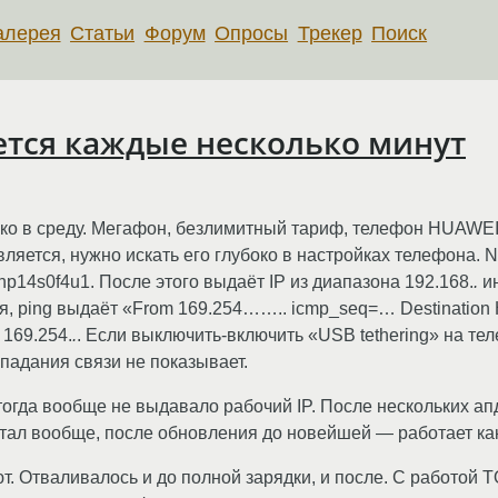
алерея
Статьи
Форум
Опросы
Трекер
Поиск
ается каждые несколько минут
ко в среду. Мегафон, безлимитный тариф, телефон HUAWE
вляется, нужно искать его глубоко в настройках телефона. N
.enp14s0f4u1. После этого выдаёт IP из диапазона 192.168.
.
ин
ся, ping выдаёт «From 169.254…….. icmp_seq=… Destination
 169.254.
.
. Если выключить-включить «USB tethering» на тел
падания связи не показывает.
огда вообще не выдавало рабочий IP. После нескольких 
тал вообще, после обновления до новейшей — работает как
. Отваливалось и до полной зарядки, и после. С работой T