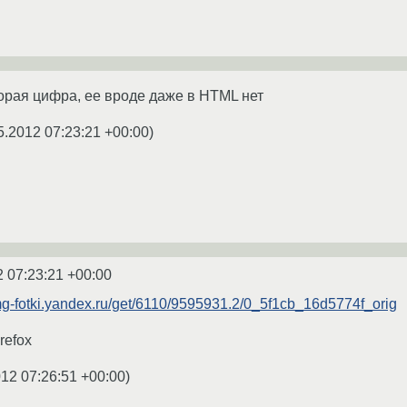
торая цифра, ее вроде даже в HTML нет
5.2012 07:23:21 +00:00
)
2 07:23:21 +00:00
img-fotki.yandex.ru/get/6110/9595931.2/0_5f1cb_16d5774f_orig
refox
012 07:26:51 +00:00
)