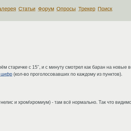
алерея
Статьи
Форум
Опросы
Трекер
Поиск
ём старичке с 15", и с минуту смотрел как баран на новые 
я цифр
(кол-во проголосовавших по каждому из пунктов).
гнелис и хром\хромиум) - там всё нормально. Так что видимо 