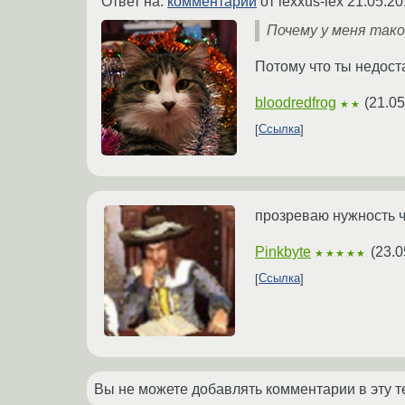
Ответ на:
комментарий
от lexxus-lex
21.05.20
Почему у меня тако
Потому что ты недос
bloodredfrog
(
21.05
★★
Ссылка
прозреваю нужность чег
Pinkbyte
(
23.0
★★★★★
Ссылка
Вы не можете добавлять комментарии в эту т