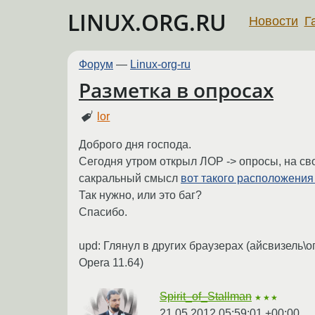
LINUX.ORG.RU
Новости
Г
Форум
—
Linux-org-ru
Разметка в опросах
lor
Доброго дня господа.
Сегодня утром открыл ЛОР -> опросы, на сво
сакральный смысл
вот такого расположени
Так нужно, или это баг?
Спасибо.
upd: Глянул в других браузерах (айсвизель\о
Opera 11.64)
Spirit_of_Stallman
★★★
21.05.2012 05:59:01 +00:00