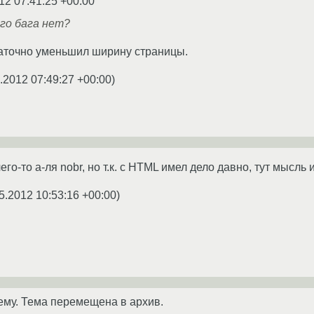
12 07:41:25 +00:00
го бага нет?
таточно уменьшил ширину страницы.
.2012 07:49:27 +00:00
)
о-то а-ля nobr, но т.к. с HTML имел дело давно, тут мысль и
5.2012 10:53:16 +00:00
)
ему. Тема перемещена в архив.