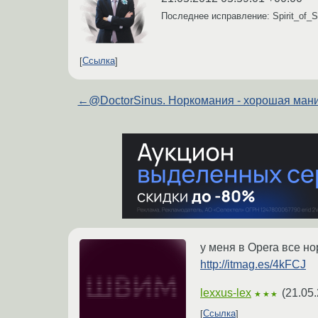
Последнее исправление: Spirit_of_
Ссылка
←
@DoctorSinus. Норкомания - хорошая мани
у меня в Opera все но
http://itmag.es/4kFCJ
lexxus-lex
(
21.05.
★★★
Ссылка