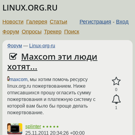
LINUX.ORG.RU
Новости
Галерея
Статьи
Регистрация
-
Вход
Форум
Опросы
Трекер
Поиск
Форум
—
Linux-org-ru
Maxcom эти люди
хотят...
maxcom
, мы хотим помочь ресурсу
linux.org.ru пожертвованием. Ниже
0
отписавшихся прошу огласить сумму
пожертвования и платежную систему с
которой вам было бы проще делать
1
пожертвование.
splinter
★★★★★
25.11.2011 20:34:26 +00:00