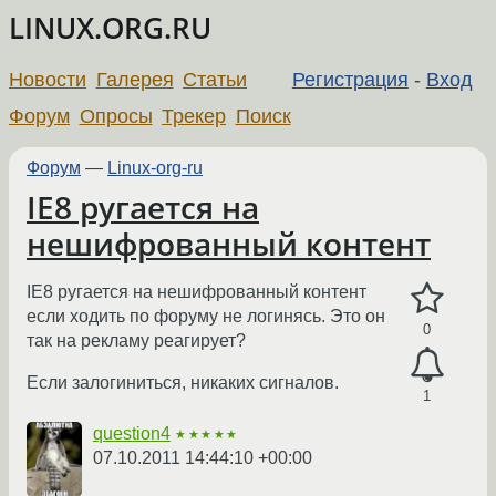
LINUX.ORG.RU
Новости
Галерея
Статьи
Регистрация
-
Вход
Форум
Опросы
Трекер
Поиск
Форум
—
Linux-org-ru
IE8 ругается на
нешифрованный контент
IE8 ругается на нешифрованный контент
если ходить по форуму не логинясь. Это он
0
так на рекламу реагирует?
Если залогиниться, никаких сигналов.
1
question4
★★★★★
07.10.2011 14:44:10 +00:00