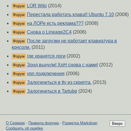
LOR Wiki
(2014)
Форум
Перестала работать клава!! Ubuntu 7.10
(2008)
Форум
на ЛОРе есть реклама???
(2008)
Форум
Снова о Lineage2С4
(2006)
Форум
После загрузки не работает клавиатура в
Форум
консоли.
(2011)
где хранятся логи
(2002)
Форум
Зонд вынули! ХоН снова с нами!
(2012)
Форум
vpn подключения
(2006)
Форум
Залогиниться в tty из скрипта.
(2013)
Форум
Залогиниться в Tartube
(2024)
Форум
О Сервере
-
Правила форума
-
Разметка Markdown
Вверх
Сообщить об ошибке