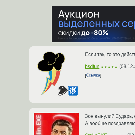
Если так, то это дейс
bsdfun
(
08.12.
★★★★★
Ссылка
Зон вынули? Сударь, 
А вообще поздравляю 