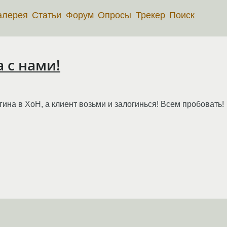
алерея
Статьи
Форум
Опросы
Трекер
Поиск
 с нами!
ина в ХоН, а клиент возьми и залогинься! Всем пробовать!