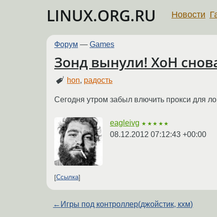
LINUX.ORG.RU
Новости
Г
Форум
—
Games
Зонд вынули! ХоН снова
hon
,
радость
Сегодня утром забыл влючить прокси для лог
eagleivg
★★★★★
08.12.2012 07:12:43 +00:00
Ссылка
←
Игры под контроллер(джойстик, кхм)