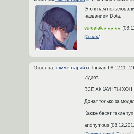
Это к нам пожаловали
названием Dota.
vurdalak
(
08.1
★★★★★
Ссылка
Ответ на:
комментарий
от Ingvarr
08.12.2012 
Идиот.
ВСЕ АККАУНТЫ ХОН
Донат только за модел
Какже бесят такие ту
anonymous
(
08.12.201