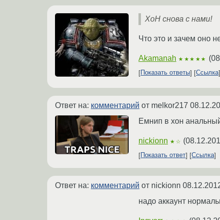
ХоН снова с нами!
Что это и зачем оно н
Akamanah
(
08
★★★★★
Показать ответы
Ссылка
Ответ на:
комментарий
от melkor217
08.12.2
Емнип в хон анальный 
nickionn
(
08.12.201
★☆
Показать ответ
Ссылка
Ответ на:
комментарий
от nickionn
08.12.201
надо аккаунт нормаль