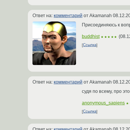
Ответ на:
комментарий
от Akamanah
08.12.2
Присоединяюсь к вопр
buddhist
(
08.1
★★★★★
Ссылка
Ответ на:
комментарий
от Akamanah
08.12.2
судя по всему, про это
anonymous_sapiens
★
Ссылка
Ответ на:
комментарий
от Akamanah
08.12.2