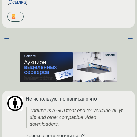
Ссылка
1
←
→
Не использую, но написано что
Tartube is a GUI front-end for youtube-dl, yt-
dlp and other compatible video
downloaders.
Зачем в него логиниться?