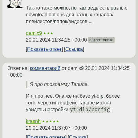
Так-то тоже можно, но там ведь есть разные
download options для разных каналов/
плейлистов/папок/видосов ...
damix9
★★★
20.01.2024 11:34:25 +00:00
автор топика
Показать ответ
Ссылка
Ответ на:
комментарий
от damix9
20.01.2024 11:34:25
+00:00
Я про программу Tartube.
И я про нее. Она же на базе yt-dlp, более
того, через интерфейс Tartube можно
yt-dlp/config
увидеть настройки
.
krasnh
★★★★★
20.01.2024 11:37:07 +00:00
Показать ответы
Ссылка