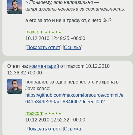
> По-моему, это неправильно —
штрафовать человека за сознательность.
а его за это и не штрафуют, с чего бы?
maxcom
★★★★★
10.12.2010 12:49:25 +00:00
Показать ответ
Ссылка
Ответ на:
комментарий
от maxcom
10.12.2010
12:36:32 +00:00
поправил, за одно перенес это из крона в
Java класс:
https://github.com/maxcom/lorsource/commit/e
0415349e290acff884f6f079ceecff0d2...
maxcom
★★★★★
10.12.2010 12:52:32 +00:00
Показать ответ
Ссылка