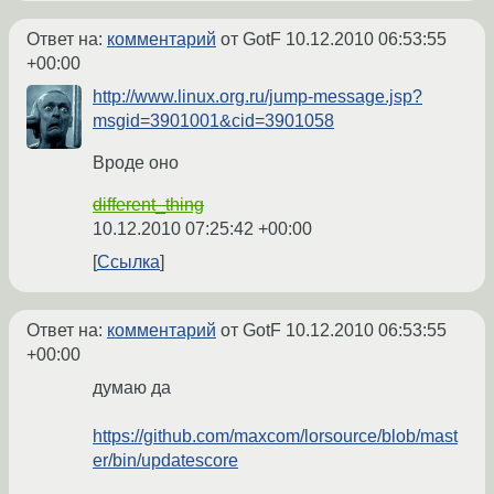
Ответ на:
комментарий
от GotF
10.12.2010 06:53:55
+00:00
http://www.linux.org.ru/jump-message.jsp?
msgid=3901001&cid=3901058
Вроде оно
different_thing
10.12.2010 07:25:42 +00:00
Ссылка
Ответ на:
комментарий
от GotF
10.12.2010 06:53:55
+00:00
думаю да
https://github.com/maxcom/lorsource/blob/mast
er/bin/updatescore