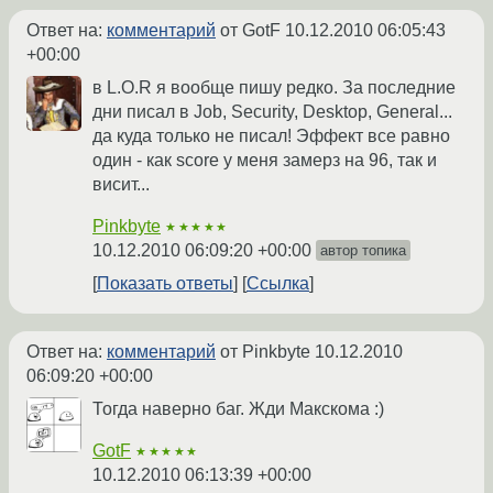
Ответ на:
комментарий
от GotF
10.12.2010 06:05:43
+00:00
в L.O.R я вообще пишу редко. За последние
дни писал в Job, Security, Desktop, General...
да куда только не писал! Эффект все равно
один - как score у меня замерз на 96, так и
висит...
Pinkbyte
★★★★★
10.12.2010 06:09:20 +00:00
автор топика
Показать ответы
Ссылка
Ответ на:
комментарий
от Pinkbyte
10.12.2010
06:09:20 +00:00
Тогда наверно баг. Жди Макскома :)
GotF
★★★★★
10.12.2010 06:13:39 +00:00