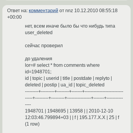
Ответ на:
комментарий
от nnz
10.12.2010 08:55:18
+00:00
нет, всем иначе было бы что нибудь типа
user_deleted
сейчас проверил
до удаления
lor=# select * from comments where
id=1948701;
id | topic | userid | title | postdate | replyto |
deleted | postip | ua_id | topic_deleted
---------+---------+--------+-------+--------------------------
-----+---------+---------+----------------+-------+-----------
----
1948701 | 1948695 | 13958 | | 2010-12-10
12:03:46.799894+03 | | f | 195.177.X.X | 25 | f
(1 row)