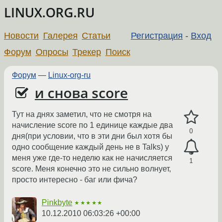
LINUX.ORG.RU
Новости
Галерея
Статьи
Регистрация
-
Вход
Форум
Опросы
Трекер
Поиск
Форум
—
Linux-org-ru
и снова score
Тут на днях заметил, что не смотря на
начисление score по 1 единице каждые два
0
дня(при условии, что в эти дни был хотя бы
одно сообщение каждый день не в Talks) у
меня уже где-то неделю как не начисляется
1
score. Меня конечно это не сильно волнует,
просто интересно - баг или фича?
Pinkbyte
★★★★★
10.12.2010 06:03:26 +00:00