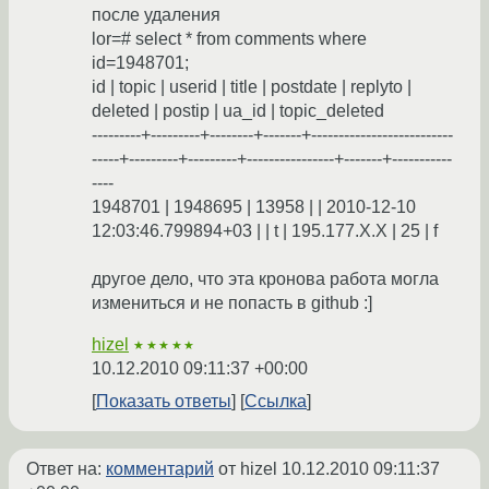
после удаления
lor=# select * from comments where
id=1948701;
id | topic | userid | title | postdate | replyto |
deleted | postip | ua_id | topic_deleted
---------+---------+--------+-------+--------------------------
-----+---------+---------+----------------+-------+-----------
----
1948701 | 1948695 | 13958 | | 2010-12-10
12:03:46.799894+03 | | t | 195.177.X.X | 25 | f
другое дело, что эта кронова работа могла
измениться и не попасть в github :]
hizel
★★★★★
10.12.2010 09:11:37 +00:00
Показать ответы
Ссылка
Ответ на:
комментарий
от hizel
10.12.2010 09:11:37