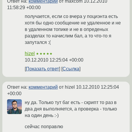
Ответ на:
комментарий
от maxcom
10.12.2010
11:58:29 +00:00
получается, если со вчера у поциэнта есть
хотя бы одно сообщение не удаленное и не
в удаленном топике и не в опреденых
разделах то начислим бал, а то что-то я
запутался :(
hizel
★★★★★
10.12.2010 12:25:04 +00:00
Показать ответ
Ссылка
Ответ на:
комментарий
от hizel
10.12.2010 12:25:04
+00:00
ну да. Только тут баг есть - скрипт то раз в
два дня выполняется, а проверка - только
на один день :-)
сейчас поправлю