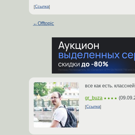
Ссылка
←
Offtopic
все как есть. классне
gr_buza
(
09.09.
★★★★
Ссылка