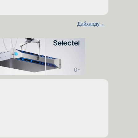
Дайхарду
→