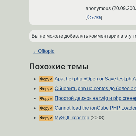
anonymous
(
20.09.200
Ссылка
Вы не можете добавлять комментарии в эту т
←
Offtopic
Похожие темы
Apache+php «Open or Save test.php
Форум
Обновить php на centos до более а
Форум
Простой движок на twig и php сге
Форум
Cannot load the ionCube PHP Loade
Форум
MySQL кластер
(2008)
Форум