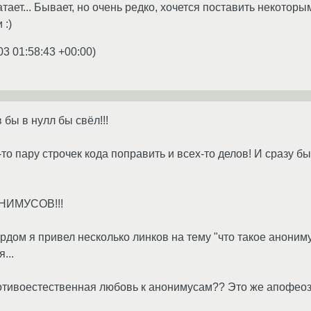
тает... Бывает, но очень редко, хочется поставить некоторым 
 :)
03 01:58:43 +00:00
)
бы в нулл бы свёл!!!
то пару строчек кода поправить и всех-то делов! И сразу 
НИМУСОВ!!!
рдом я привел несколько линков на тему "что такое анониму
...
ротивоестественная любовь к анонимусам?? Это же апофеоз