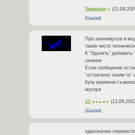
Tangeizer
(
11.09.200
★
Ссылка
Про анонимусов и мо
такое чисто техничес
К "Удалить" добавить 
скажем
Если сообщение остае
"оставлено таким то" и 
Кучу времени съэконо
мусора
sS
(
12.09.200
★★★★★
Ссылка
однозначно перевести