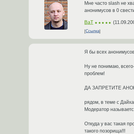
Мне часто slash не хва
анонимусов в 0 свести
BaT
(
11.09.20
★★★★★
Ссылка
Я бы всех анонимусов 
Ну не понимаю, всего-
проблем!
ДА ЗАПРЕТИТЕ АНО
рядом, в теме с Дайха
Модератор называется
Откуда у вас такая п
такого позорища!!!