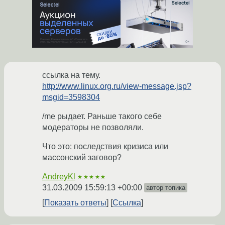
ссылка на тему.
http://www.linux.org.ru/view-message.jsp?
msgid=3598304
/me рыдает. Раньше такого себе
модераторы не позволяли.
Что это: последствия кризиса или
массонский заговор?
AndreyKl
★★★★★
31.03.2009 15:59:13 +00:00
автор топика
Показать ответы
Ссылка