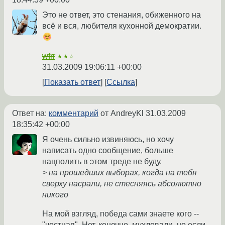
Это не ответ, это стенания, обиженного на
всё и вся, любителя кухонной демократии.
wfrr
★★☆
31.03.2009 19:06:11 +00:00
Показать ответ
Ссылка
Ответ на:
комментарий
от AndreyKl
31.03.2009
18:35:42 +00:00
Я очень сильно извиняюсь, но хочу
написать одно сообщение, больше
нацполить в этом треде не буду.
> на прошедших выборах, когда на тебя
сверху насрали, не стесняясь абсолютно
никого
На мой взгляд, победа сами знаете кого --
"честная". Нет, конечно, мухлевали, но если