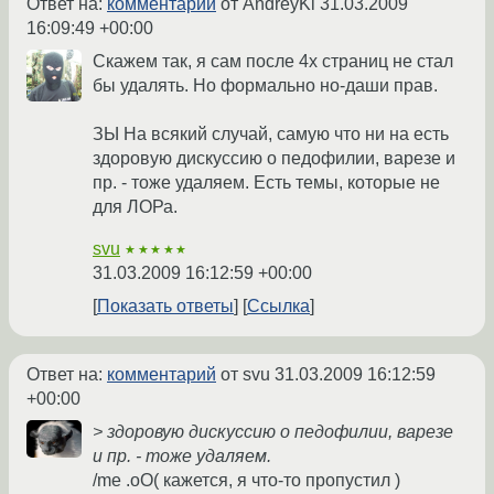
Ответ на:
комментарий
от AndreyKl
31.03.2009
16:09:49 +00:00
Скажем так, я сам после 4х страниц не стал
бы удалять. Но формально но-даши прав.
ЗЫ На всякий случай, самую что ни на есть
здоровую дискуссию о педофилии, варезе и
пр. - тоже удаляем. Есть темы, которые не
для ЛОРа.
svu
★★★★★
31.03.2009 16:12:59 +00:00
Показать ответы
Ссылка
Ответ на:
комментарий
от svu
31.03.2009 16:12:59
+00:00
> здоровую дискуссию о педофилии, варезе
и пр. - тоже удаляем.
/me .oO( кажется, я что-то пропустил )