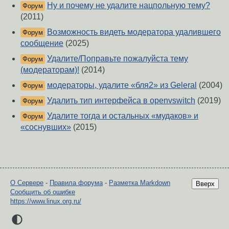
Ну и почему не удалите нацпольную тему?
Форум
(2011)
Возможность видеть модератора удалившего
Форум
сообщение
(2025)
Удалите/Поправьте пожалуйста тему
Форум
(модераторам)!
(2014)
модераторы, удалите «бля2» из Geleral
(2004)
Форум
Удалить тип интерфейса в openvswitch
(2019)
Форум
Удалите тогда и остальных «мудаков» и
Форум
«соснувших»
(2015)
О Сервере
-
Правила форума
-
Разметка Markdown
Вверх
Сообщить об ошибке
https://www.linux.org.ru/