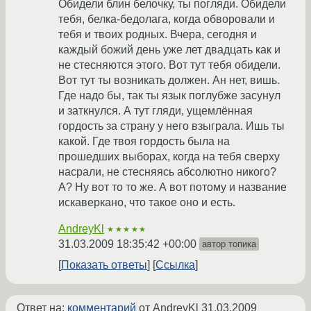
Обидели блин белочку, ты погляди. Обидели
тебя, белка-бедолага, когда обворовали и
тебя и твоих родных. Вчера, сегодня и
каждый божий день уже лет двадцать как и
не стесняются этого. Вот тут тебя обидели.
Вот тут ты возникать должен. Ан нет, вишь.
Где надо бы, так ты язык поглубже засунул
и заткнулся. А тут гляди, ущемлённая
гордость за страну у него взыграла. Ишь ты
какой. Где твоя гордость была на
прошедших выборах, когда на тебя сверху
насрали, не стесняясь абсолютно никого?
А? Ну вот то то же. А вот потому и название
искаверкано, что такое оно и есть.
AndreyKl
★★★★★
31.03.2009 18:35:42 +00:00
автор топика
Показать ответы
Ссылка
Ответ на:
комментарий
от AndreyKl
31.03.2009