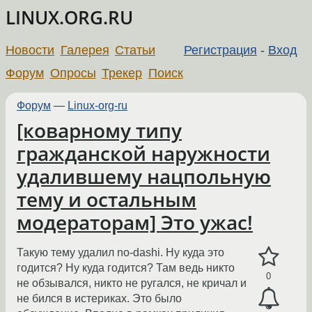
LINUX.ORG.RU
Новости
Галерея
Статьи
Регистрация
-
Вход
Форум
Опросы
Трекер
Поиск
Форум
—
Linux-org-ru
[коварному типу
гражданской наружности
удалившему нацпольную
тему и остальным
модераторам] Это ужас!
Такую тему удалил no-dashi. Ну куда это
годится? Ну куда годится? Там ведь никто
0
не обзывался, никто не ругался, не кричал и
не бился в истериках. Это было