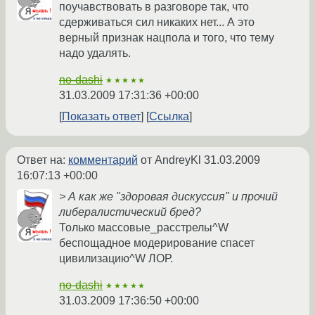
поучавствовать в разговоре так, что
сдерживаться сил никаких нет... А это
верный признак нацпола и того, что тему
надо удалять.
no-dashi
★★★★★
31.03.2009 17:31:36 +00:00
Показать ответ
Ссылка
Ответ на:
комментарий
от AndreyKl
31.03.2009
16:07:13 +00:00
> А как же "здоровая дискуссия" и прочий
либералистический бред?
Только массовые_расстрелы^W
беспощадное модерирование спасет
цивилизацию^W ЛОР.
no-dashi
★★★★★
31.03.2009 17:36:50 +00:00