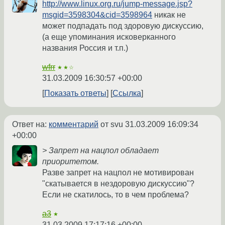
http://www.linux.org.ru/jump-message.jsp?
msgid=3598304&cid=3598964
никак не
может подпадать под здоровую дискуссию,
(а еще упоминания исковерканного
названия Россия и т.п.)
wfrr
★★☆
31.03.2009 16:30:57 +00:00
Показать ответы
Ссылка
Ответ на:
комментарий
от svu
31.03.2009 16:09:34
+00:00
> Запрет на нацпол обладает
приоритетом.
Разве запрет на нацпол не мотивирован
"скатывается в нездоровую дискуссию"?
Если не скатилось, то в чем проблема?
a3
★
31.03.2009 17:17:16 +00:00