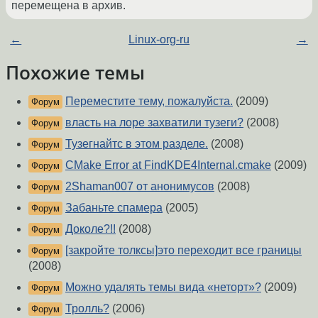
перемещена в архив.
←
Linux-org-ru
→
Похожие темы
Переместите тему, пожалуйста.
(2009)
Форум
власть на лоре захватили тузеги?
(2008)
Форум
Тузегнайтс в этом разделе.
(2008)
Форум
CMake Error at FindKDE4Internal.cmake
(2009)
Форум
2Shaman007 от анонимусов
(2008)
Форум
Забаньте спамера
(2005)
Форум
Доколе?!!
(2008)
Форум
[закройте толксы]это переходит все границы
Форум
(2008)
Можно удалять темы вида «неторт»?
(2009)
Форум
Тролль?
(2006)
Форум