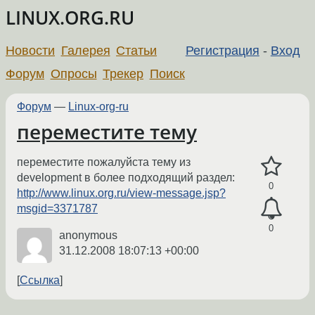
LINUX.ORG.RU
Новости
Галерея
Статьи
Регистрация
-
Вход
Форум
Опросы
Трекер
Поиск
Форум
—
Linux-org-ru
переместите тему
переместите пожалуйста тему из
development в более подходящий раздел:
0
http://www.linux.org.ru/view-message.jsp?
msgid=3371787
0
anonymous
31.12.2008 18:07:13 +00:00
Ссылка