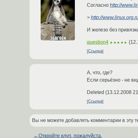
Согласно
http://www.
>
http://www.linux.org
И железо без привязк
question4
(
12.
★★★★★
Ссылка
А, что, где?
Если серьёзно - не ви
Deleted
(
13.12.2008 21
Ссылка
Вы не можете добавлять комментарии в эту т
←
Откройте клуп, пожалуйста.