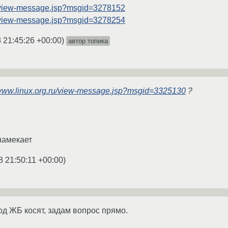
ru/view-message.jsp?msgid=3278152
ru/view-message.jsp?msgid=3278254
 21:45:26 +00:00
)
автор топика
/www.linux.org.ru/view-message.jsp?msgid=3325130
?
 намекает
8 21:50:11 +00:00
)
од ЖБ косят, задам вопрос прямо.