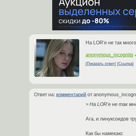
На LOR'е не так мног
anonymous_incognito
Показать ответ
Ссылка
Ответ на:
комментарий
от anonymous_incogn
> На LOR'е не так м
Ага, и линуксоидов тр
Как бы намекаю: