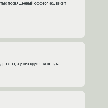
остью посвященный оффтопику, висит.
ератор, а у них круговая порука...