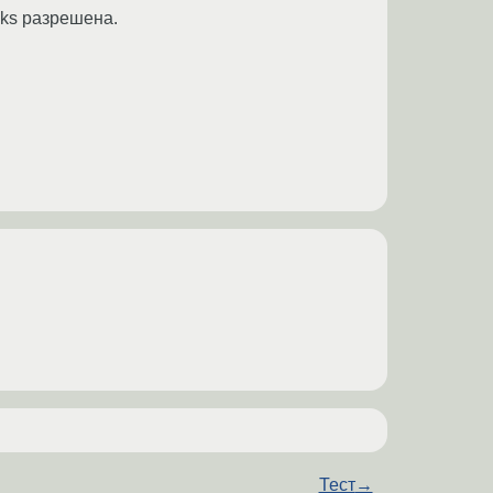
lks разрешена.
Тест
→