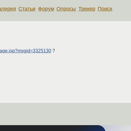
алерея
Статьи
Форум
Опросы
Трекер
Поиск
ssage.jsp?msgid=3325130
?