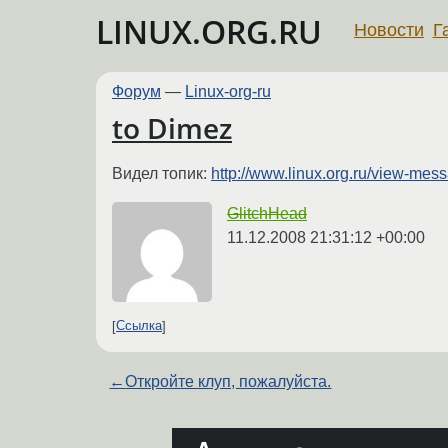
LINUX.ORG.RU
Новости
Г
Форум
—
Linux-org-ru
to Dimez
Видел топик:
http://www.linux.org.ru/view-me
GlitchHead
11.12.2008 21:31:12 +00:00
Ссылка
←
Откройте клуп, пожалуйста.