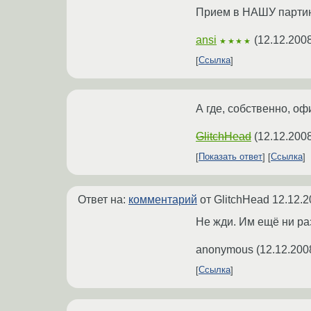
Прием в НАШУ партию 
ansi
(
12.12.2008
★★★★
Ссылка
А где, собственно, 
GlitchHead
(
12.12.2008
Показать ответ
Ссылка
Ответ на:
комментарий
от GlitchHead
12.12.2
Не жди. Им ещё ни раз
anonymous
(
12.12.200
Ссылка