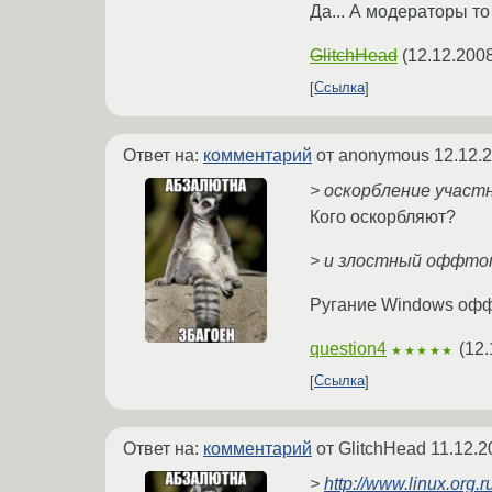
Да... А модераторы то
GlitchHead
(
12.12.2008
Ссылка
Ответ на:
комментарий
от anonymous
12.12.
> оскорбление участ
Кого оскорбляют?
> и злостный оффто
Ругание Windows оффт
question4
(
12.
★★★★★
Ссылка
Ответ на:
комментарий
от GlitchHead
11.12.2
>
http://www.linux.org