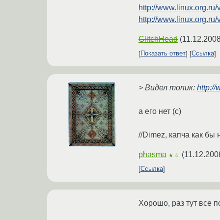
http://www.linux.org.
http://www.linux.org.
GlitchHead
(
11.12.2008
Показать ответ
Ссылка
> Видел топик:
http:/
а его нет (c)
//Dimez, капча как бы
phasma
(
11.12.200
★☆
Ссылка
Хорошо, раз тут все п