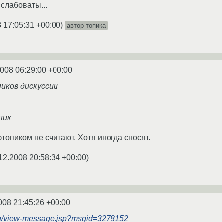
 слабоваты...
 17:05:31 +00:00
)
автор топика
2008 06:29:00 +00:00
ников дискуссии
пик
опиком не считают. Хотя иногда сносят.
12.2008 20:58:34 +00:00
)
008 21:45:26 +00:00
.ru/view-message.jsp?msgid=3278152