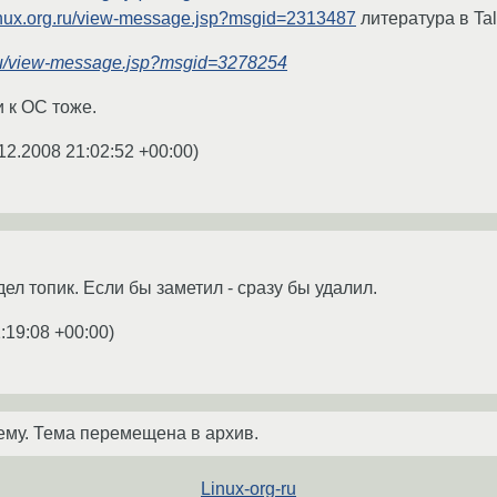
linux.org.ru/view-message.jsp?msgid=2313487
литература в Ta
.ru/view-message.jsp?msgid=3278254
и к ОС тоже.
12.2008 21:02:52 +00:00
)
дел топик. Если бы заметил - сразу бы удалил.
:19:08 +00:00
)
ему. Тема перемещена в архив.
Linux-org-ru