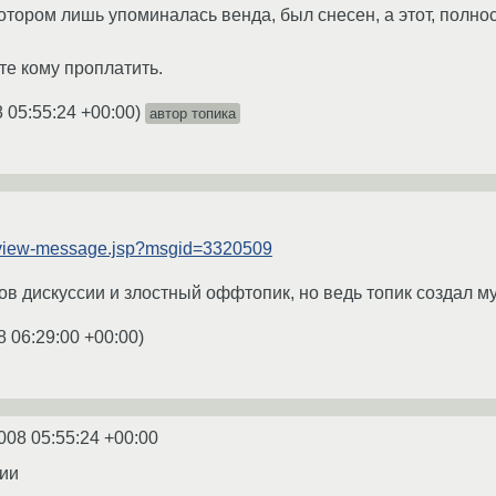
котором лишь упоминалась венда, был снесен, а этот, полн
те кому проплатить.
 05:55:24 +00:00
)
автор топика
ru/view-message.jsp?msgid=3320509
в дискуссии и злостный оффтопик, но ведь топик создал муд
8 06:29:00 +00:00
)
008 05:55:24 +00:00
тии