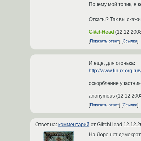
Почему мой топик, в 
Откаты? Так вы скажи
GlitchHead
(
12.12.2008
Показать ответ
Ссылка
И еще, для огонька:
http://www.linux.org.
оскорбление участнико
anonymous
(
12.12.200
Показать ответ
Ссылка
Ответ на:
комментарий
от GlitchHead
12.12.2
На Лоре нет демокра