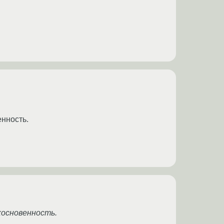
енность.
косновенность.