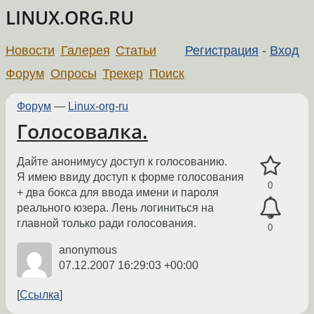
LINUX.ORG.RU
Новости
Галерея
Статьи
Регистрация
-
Вход
Форум
Опросы
Трекер
Поиск
Форум
—
Linux-org-ru
Голосовалка.
Дайте анонимусу доступ к голосованию.
Я имею ввиду доступ к форме голосования
0
+ два бокса для ввода имени и пароля
реального юзера. Лень логиниться на
главной только ради голосования.
0
anonymous
07.12.2007 16:29:03 +00:00
Ссылка