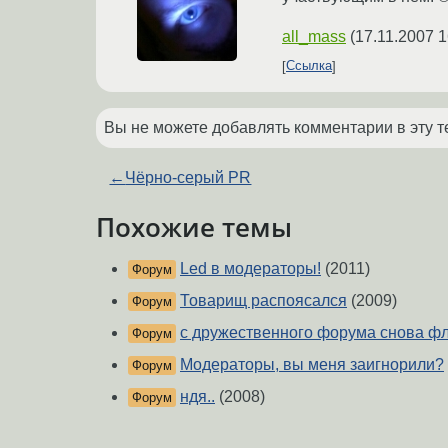
all_mass
(
17.11.2007 1
Ссылка
Вы не можете добавлять комментарии в эту т
←
Чёрно-серый PR
Похожие темы
Led в модераторы!
(2011)
Форум
Товарищ распоясался
(2009)
Форум
с дружественного форума снова ф
Форум
Модераторы, вы меня заигнорили?
Форум
ндя..
(2008)
Форум