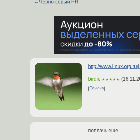
←
Чёрно-серый PR
http://www.linux.org.
birdie
(
16.11.2
★★★★★
Ссылка
поплачь еще