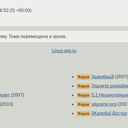
6:52:25 +00:00
)
ему. Тема перемещена в архив.
Linux-org-ru
Ущербный
(2007
Форум
Удалите оскорбл
Форум
лудят
(2007)
5.1 Нецензурные
Форум
(2010)
удалите плз
(200
Форум
[Жалоба] Достал
Форум