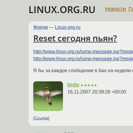
LINUX.ORG.RU
Новости
Г
Форум
—
Linux-org-ru
Reset сегодня пьян?
http://www.linux.org.ru/jump-message.jsp?m
http://www.linux.org.ru/jump-message.jsp?m
Я бы за каждое сообщение в бан на неделю 
birdie
★★★★★
16.11.2007 20:39:26 +00:00
Ссылка