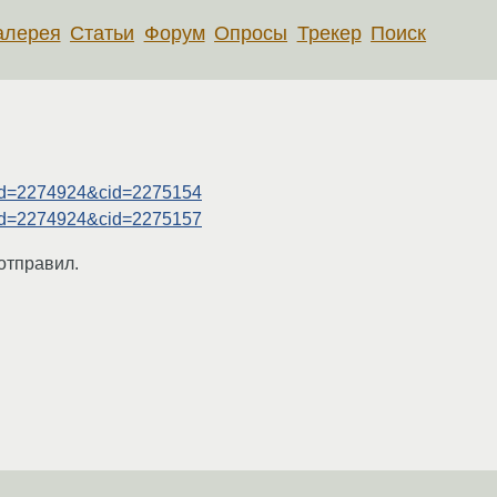
алерея
Статьи
Форум
Опросы
Трекер
Поиск
sgid=2274924&cid=2275154
sgid=2274924&cid=2275157
отправил.