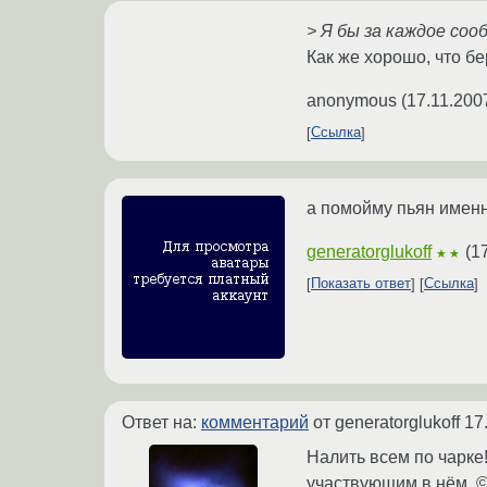
> Я бы за каждое соо
Как же хорошо, что б
anonymous
(
17.11.200
Ссылка
а помойму пьян имен
generatorglukoff
(
1
★★
Показать ответ
Ссылка
Ответ на:
комментарий
от generatorglukoff
17
Налить всем по чарке
участвующим в нём. 