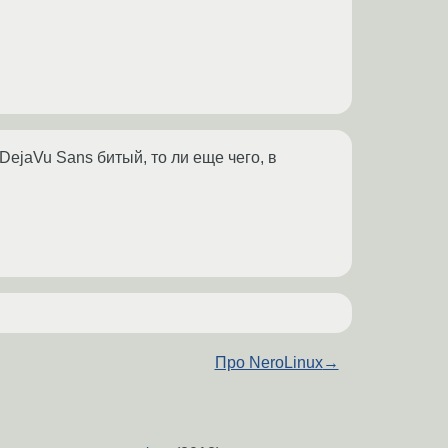
 DejaVu Sans битый, то ли еще чего, в
Про NeroLinux
→