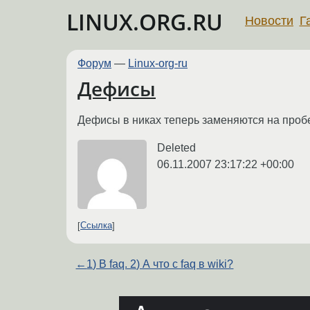
LINUX.ORG.RU
Новости
Г
Форум
—
Linux-org-ru
Дефисы
Дефисы в никах теперь заменяются на проб
Deleted
06.11.2007 23:17:22 +00:00
Ссылка
←
1) В faq. 2) А что с faq в wiki?