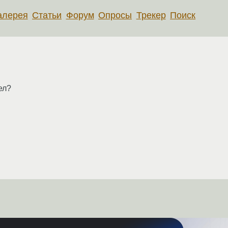
алерея
Статьи
Форум
Опросы
Трекер
Поиск
ел?