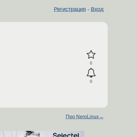
Регистрация
-
Вход
0
0
Про NeroLinux
→