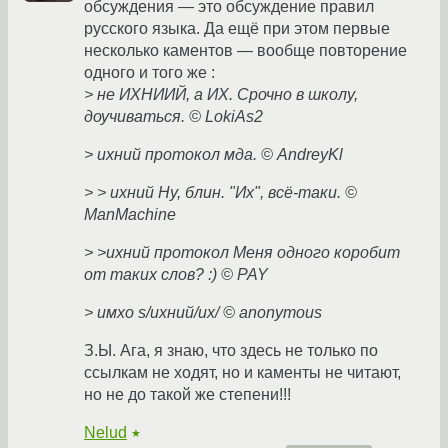
обсуждения — это обсуждение правил
русского языка. Да ещё при этом первые
несколько каментов — вообще повторение
одного и того же :
> не ИХНИИЙ, а ИХ. Срочно в школу,
доучиваться. © LokiAs2
> ихний протокол мда. © AndreyKl
> > ихний Ну, блин. "Их", всё-таки. ©
ManMachine
> >ихний протокол Меня одного коробит
от таких слов? :) © PAY
> имхо s/ихний/их/ © anonymous
З.Ы. Ага, я знаю, что здесь не только по
ссылкам не ходят, но и каменты не читают,
но не до такой же степени!!!
Nelud
★