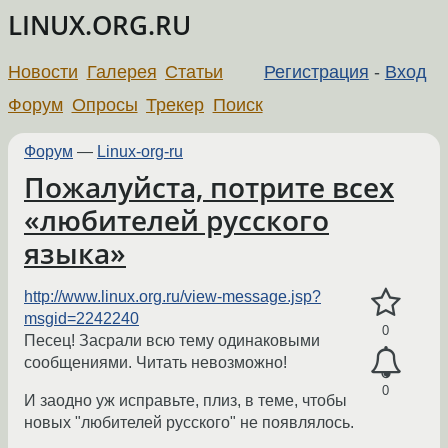
LINUX.ORG.RU
Новости
Галерея
Статьи
Регистрация
-
Вход
Форум
Опросы
Трекер
Поиск
Форум
—
Linux-org-ru
Пожалуйста, потрите всех
«любителей русского
языка»
http://www.linux.org.ru/view-message.jsp?
msgid=2242240
0
Песец! Засрали всю тему одинаковыми
сообщениями. Читать невозможно!
0
И заодно уж исправьте, плиз, в теме, чтобы
новых "любителей русского" не появлялось.