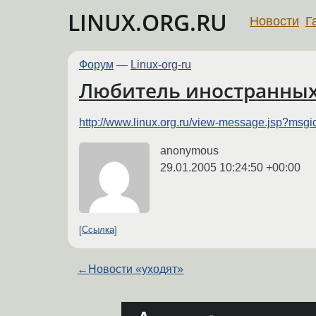
LINUX.ORG.RU
Новости
Г
Форум
—
Linux-org-ru
Любитель иностранных
http://www.linux.org.ru/view-message.jsp?ms
anonymous
29.01.2005 10:24:50 +00:00
Ссылка
←
Новости «уходят»