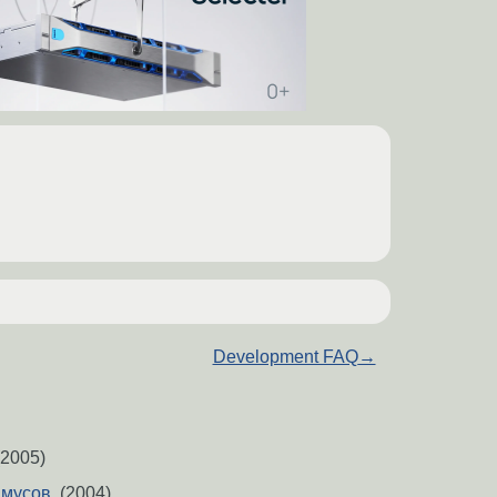
Development FAQ
→
2005)
мусов.
(2004)