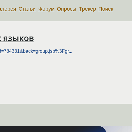
алерея
Статьи
Форум
Опросы
Трекер
Поиск
 языков
gid=784331&back=group.jsp%3Fgr...