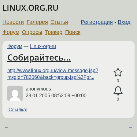
LINUX.ORG.RU
Новости
Галерея
Статьи
Регистрация
-
Вход
Форум
Опросы
Трекер
Поиск
Форум
—
Linux-org-ru
Собирайтесь...
http://www.linux.org.ru/view-message.jsp?
msgid=783060&back=group.jsp%3Fgr...
0
anonymous
28.01.2005 08:52:09 +00:00
0
Ссылка
←
→