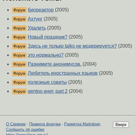
биореактор
(2005)
Форум
Ахтунг
(2005)
Форум
Удалить
(2005)
Форум
Новый праздник?
(2005)
Форум
Здесь не только talks не модерируется?
(2005)
Форум
это нормально?
(2005)
Форум
Разнимите анонимусов.
(2004)
Форум
Любитель иностранных языков
(2005)
Форум
полезные советы
(2005)
Форум
gentoo инет, part 2
(2004)
Форум
О Сервере
-
Правила форума
-
Разметка Markdown
Вверх
Сообщить об ошибке
https://www.linux.org.ru/