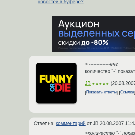
новостей в буфере?
> --------------енг
количество "-" показа
JB
(
20.08.200
★★★★★
Показать ответы
Ссылка
Ответ на:
комментарий
от JB
20.08.2007 11:4
>количество "-" пока