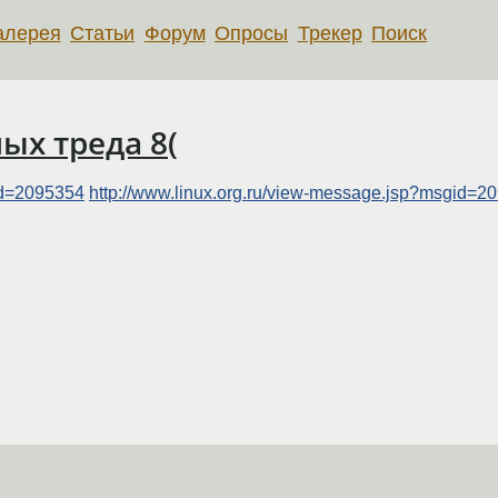
алерея
Статьи
Форум
Опросы
Трекер
Поиск
ых треда 8(
id=2095354
http://www.linux.org.ru/view-message.jsp?msgid=2