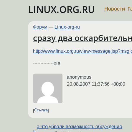
LINUX.ORG.RU
Новости
Г
Форум
—
Linux-org-ru
сразу два оскарбительн
http://www.linux.org.ru/view-message.jsp?msg
--------------енг
anonymous
20.08.2007 11:37:56 +00:00
Ссылка
а что убрали возможность обсуждения
←