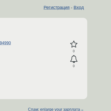
Регистрация
-
Вход
094990
0
0
Спам: enlarge your зарплата
→