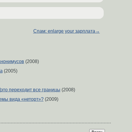
Спам: enlarge your зарплата
→
анонимусов
(2008)
а
(2005)
]это переходит все границы
(2008)
емы вида «неторт»?
(2009)