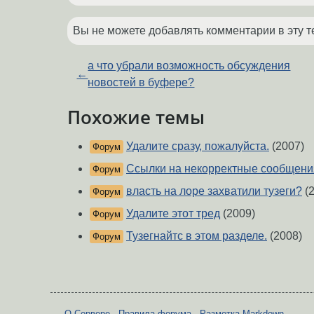
Вы не можете добавлять комментарии в эту т
а что убрали возможность обсуждения
←
новостей в буфере?
Похожие темы
Удалите сразу, пожалуйста.
(2007)
Форум
Ссылки на некорректные сообщения
Форум
власть на лоре захватили тузеги?
(2
Форум
Удалите этот тред
(2009)
Форум
Тузегнайтс в этом разделе.
(2008)
Форум
О Сервере
-
Правила форума
-
Разметка Markdown