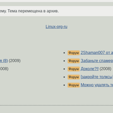
ему. Тема перемещена в архив.
Linux-org-ru
2Shaman007 от 
Форум
 (8)
(2009)
Забаньте спамер
Форум
008)
Доколе?!!
(2008)
Форум
[закройте толксы
Форум
Можно удалять т
Форум