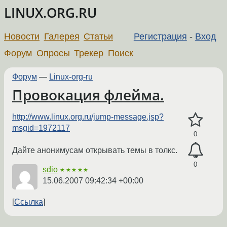
LINUX.ORG.RU
Новости
Галерея
Статьи
Регистрация
-
Вход
Форум
Опросы
Трекер
Поиск
Форум
—
Linux-org-ru
Провокация флейма.
http://www.linux.org.ru/jump-message.jsp?
msgid=1972117
0
Дайте анонимусам открывать темы в толкс.
0
sdio
★★★★★
15.06.2007 09:42:34 +00:00
Ссылка